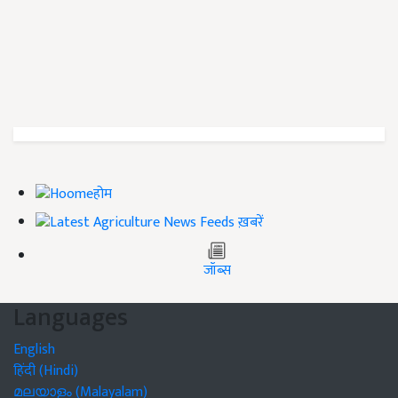
होम
ख़बरें
जॉब्स
Languages
English
हिंदी (Hindi)
മലയാളം (Malayalam)