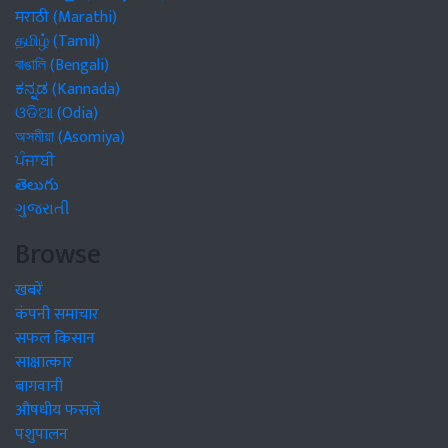
मराठी (Marathi)
தமிழ் (Tamil)
বাঙালি (Bengali)
ಕನ್ನಡ (Kannada)
ଓଡିଆ (Odia)
অসমীয়া (Asomiya)
ਪੰਜਾਬੀ
తెలుగు
ગુજરાતી
Browse
खबरें
कंपनी समाचार
सफल किसान
साक्षात्कार
बागवानी
औषधीय फसलें
पशुपालन