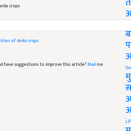
त
अ
Go
ब
ntion of Amla crops
प
अ
 and have suggestions to improve this article?
Mail
me
Go
म
स
अ
आ
Li
म