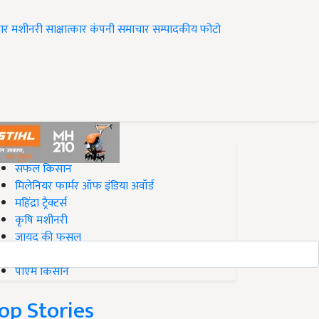
ार
मशीनरी
साक्षात्कार
कंपनी समाचार
सम्पादकीय
फोटो
op on Krishi Jagran
सफल किसान
मिलेनियर फार्मर ऑफ इंडिया अवॉर्ड
महिंद्रा ट्रैक्टर्स
कृषि मशीनरी
जायद की फसल
बिज़नेस आइडियाज
पीएम किसान
op Stories