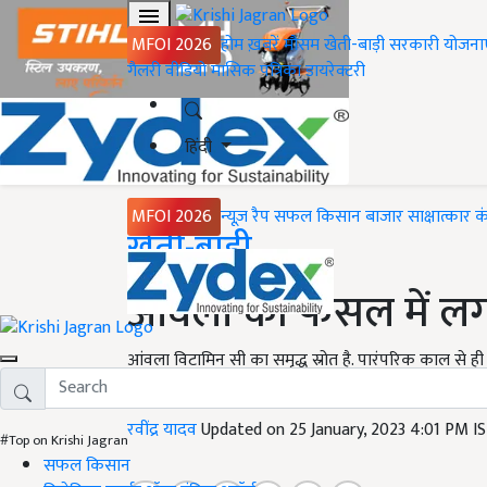
MFOI 2026
होम
ख़बरें
मौसम
खेती-बाड़ी
सरकारी योजना
गैलरी
वीडियो
मासिक पत्रिका
डायरेक्टरी
हिंदी
MFOI 2026
न्यूज़ रैप
सफल किसान
बाजार
साक्षात्कार
क
Home
खेती-बाड़ी
आंवला की फसल में लगन
आंवला विटामिन सी का समृद्ध स्रोत है. पारंपरिक काल से ह
जानते हैं इसकी फसल पर लगने वाले रोग तथा प्रबंधन के बारे म
रवींद्र यादव
Updated on 25 January, 2023 4:01 PM I
#Top on Krishi Jagran
सफल किसान