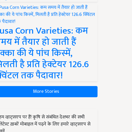
usa Corn Varieties: कम
मय में तैयार हो जाती हैं
क्का की ये पांच किस्में,
िलती है प्रति हेक्टेयर 126.6
्विंटल तक पैदावार!
More Stories
हम व्हाट्सएप पर हैं! कृषि से संबंधित देशभर की सभी
लेटेस्ट ख़बरें मोबाइल में पढ़ने के लिए हमारे व्हाट्सएप से
जुड़ें.