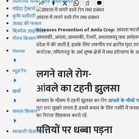
मिलेनियर फार्मर ऑफ इंडिया अवॉर्ड
महिंद्रा ट्रैक्टर्स
कृषि मशीनरी
आंवला में लगने वाले रोग तथा प्रबंधन
जायद की फसल
Diseases Prevention of Amla Crop
:
आंवला भारतीय 
बिज़नेस आइडियाज
आमलकी, अमला, आमलकी, नेल्ली, अमलाकामू तथा अमोलफल के 
पीएम किसान
प्रदेश में की जाती है. इसके लिए लवणीय एवं क्षारीय मृदा उपयु
Home
कर्नाटक, तमिलनाडु के अर्ध शुष्क क्षेत्रों में तथा हरियाणा के अर
लगने वाले रोग-
न्यूज़ रैप
आं
वले का टहनी झुलसा
खबरें
बरसात के मौसम में टहनी झुलसा का रोग
आंवले के पौधों
पर
पूरा तना सुखने लगता है. इससे बचाव के लिए नर्सरी में फ
सफल किसान
का निरंतर छिड़काव करते रहें.
पत्तियों पर धब्बा पड़ना
सरकारी योजनाएं