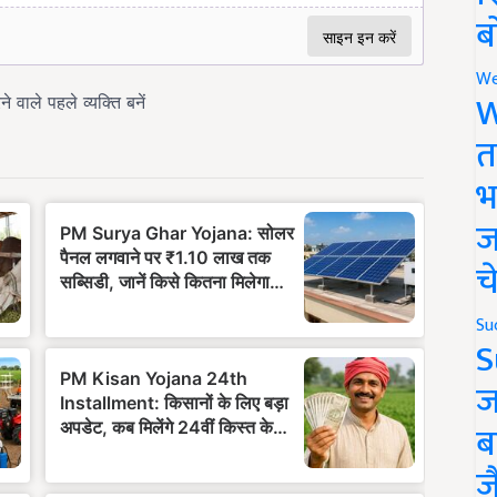
ब
We
W
त
भ
ज
च
Su
S
ज
ब
ज