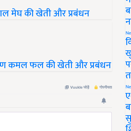
ल मेघ की खेती और प्रबंधन
ब
न
Ne
क
ख
ष्ण कमल फल की खेती और प्रबंधन
प
त
Ne
ए
ब
सु
श