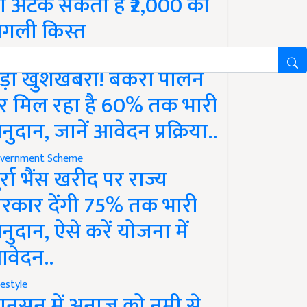
ो अटक सकती है ₹2,000 की
गली किस्त
vernment Scheme
ड़ी खुशखबरी! बकरी पालन
र मिल रहा है 60% तक भारी
नुदान, जानें आवेदन प्रक्रिया..
vernment Scheme
ुर्रा भैंस खरीद पर राज्य
रकार देंगी 75% तक भारी
नुदान, ऐसे करें योजना में
वेदन..
festyle
ानसून में अनाज को नमी से