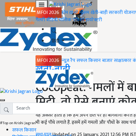
MFOI 2026
होम
ख़बरें
मौसम
खेती-बाड़ी
सरकारी योजना
गैलरी
वीडियो
मासिक पत्रिका
डायरेक्टरी
हिंदी
MFOI 2026
न्यूज़ रैप
सफल किसान
बाजार
साक्षात्कार
क
Home
खेती-बाड़ी
Cocopeat: गमलों में ब
मिट्टी, तो ऐसे बनाएं क
यह अक्सर होता है कि हम अपने छत पर ही बागवानी करते है
भी कई पौधे लगाते हैं. इसमें हमें गमलों और पौधों के साथ पर्याप्त
#Top on Krishi Jagran
सफल किसान
सुधा पाल
Updated on 25 January, 2021 12:56 PM IS