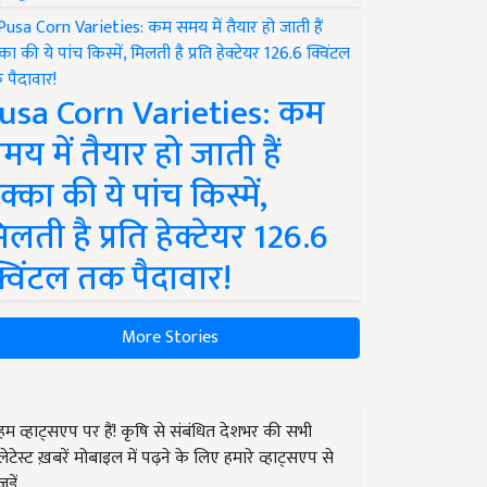
usa Corn Varieties: कम
मय में तैयार हो जाती हैं
क्का की ये पांच किस्में,
िलती है प्रति हेक्टेयर 126.6
्विंटल तक पैदावार!
More Stories
हम व्हाट्सएप पर हैं! कृषि से संबंधित देशभर की सभी
लेटेस्ट ख़बरें मोबाइल में पढ़ने के लिए हमारे व्हाट्सएप से
जुड़ें.