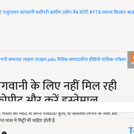
एं
पशुपालन
बागवानी
मशीनरी
ग्रामीण उद्योग
वेब स्टोरी
#FTB
सफल किसान
बाज
ंपनी समाचार
लाइफ स्टाइल
Jobs
विविध
सम्पादकीय
वीडियो
मासिक पत्रिका
#T
ागवानी के लिए नहीं मिल रही
ोकोपीट और करें इस्तेमाल
ं. गमलों की मदद से अपने पसंदीदा फूल, या सब्जियां लगाने के साथ और
 मात्रा में मिट्टी भी चाहिए होती है.
T
T