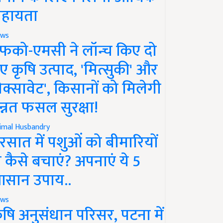
हायता
ws
फको-एमसी ने लॉन्च किए दो
ए कृषि उत्पाद, 'मित्सुकी' और
नेक्सावेट', किसानों को मिलेगी
न्नत फसल सुरक्षा!
imal Husbandry
रसात में पशुओं को बीमारियों
े कैसे बचाएं? अपनाएं ये 5
सान उपाय..
ws
ृषि अनुसंधान परिसर, पटना में