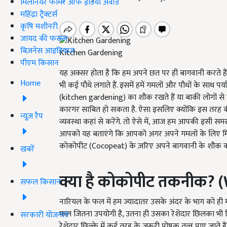
मिलेनियर फार्मर ऑफ इंडिया अवॉर्ड
महिंद्रा ट्रैक्टर्स
कृषि मशीनरी
जायद की फसल
बिज़नेस आइडियाज
Kitchen Gardening
पीएम किसान
यह अक्सर होता है कि हम अपने छत पर ही बागवानी करते है
Home
भी कई पौधे लगाते हैं. इसमें हमें गमलों और पौधों के साथ पर्या
(kitchen gardening) का शौक रखते हैं या बाकी लोगों से 
कारगर साबित हो सकता है. ऐसा इसलिए क्योंकि इस तरह की ब
न्यूज़ रैप
व्यवस्था कहां से करेंगे. तो ऐसे में, आज हम आपकी इसी सम
आपको यह बताएंगे कि आपको अगर अपने गमलों के लिए मिट्
कोकोपीट (Cocopeat) के ज़रिए अपने बागवानी के शौक को 
खबरें
क्या है कोकोपीट तकनीक? (
सफल किसान
नारियल के फल में हम ज्यादातर उसके अंदर के भाग को ही महत्व
फल जितना उपयोगी है, उतना ही उसका रेशेदार छिलका भी जिसे
सरकारी योजनाएं
रेशेदार छिल्के में कई तरह के जरूरी पोषक तत्व पाए जाते ह