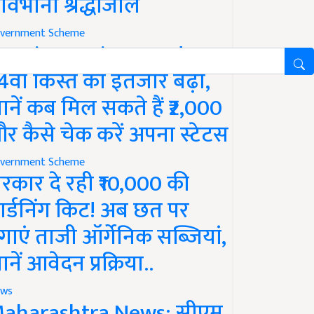
ावभीनी श्रद्धांजलि
vernment Scheme
M Kisan Yojana Update:
4वीं किस्त का इंतजार बढ़ा,
ानें कब मिल सकते हैं ₹2,000
र कैसे चेक करें अपना स्टेटस
vernment Scheme
रकार दे रही ₹10,000 की
ार्डनिंग किट! अब छत पर
गाएं ताजी ऑर्गेनिक सब्जियां,
ानें आवेदन प्रक्रिया..
ws
aharashtra News: सीएम