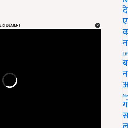
द
ए
ERTISEMENT
क
न
Li
ब
न
आ
Ne
ग
स
ल