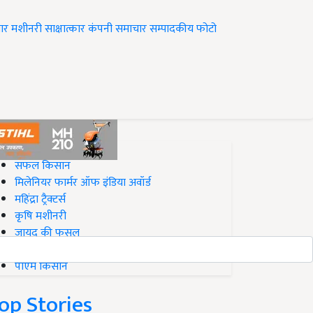
ार
मशीनरी
साक्षात्कार
कंपनी समाचार
सम्पादकीय
फोटो
op on Krishi Jagran
सफल किसान
मिलेनियर फार्मर ऑफ इंडिया अवॉर्ड
महिंद्रा ट्रैक्टर्स
कृषि मशीनरी
जायद की फसल
बिज़नेस आइडियाज
पीएम किसान
op Stories