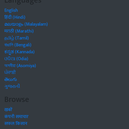
Languages
English
हिंदी (Hindi)
മലയാളം (Malayalam)
मराठी (Marathi)
தமிழ் (Tamil)
বাঙালি (Bengali)
ಕನ್ನಡ (Kannada)
ଓଡିଆ (Odia)
অসমীয়া (Asomiya)
ਪੰਜਾਬੀ
తెలుగు
ગુજરાતી
Browse
खबरें
कंपनी समाचार
सफल किसान