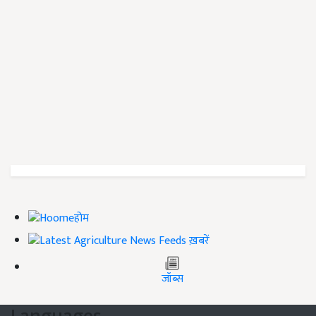
होम
ख़बरें
जॉब्स