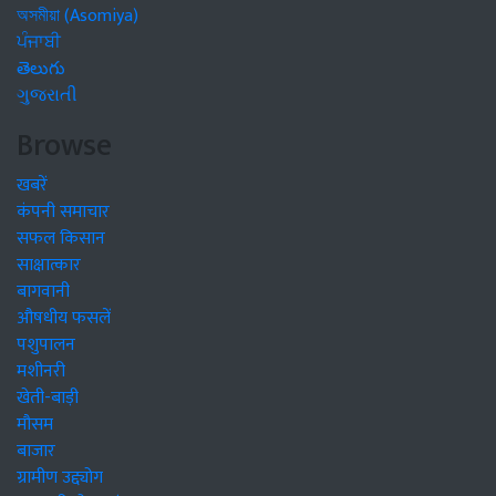
অসমীয়া (Asomiya)
ਪੰਜਾਬੀ
తెలుగు
ગુજરાતી
Browse
खबरें
कंपनी समाचार
सफल किसान
साक्षात्कार
बागवानी
औषधीय फसलें
पशुपालन
मशीनरी
खेती-बाड़ी
मौसम
बाजार
ग्रामीण उद्द्योग