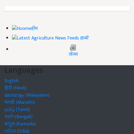
होम
ख़बरें
जॉब्स
Languages
English
हिंदी (Hindi)
മലയാളം (Malayalam)
मराठी (Marathi)
தமிழ் (Tamil)
বাঙালি (Bengali)
ಕನ್ನಡ (Kannada)
ଓଡିଆ (Odia)