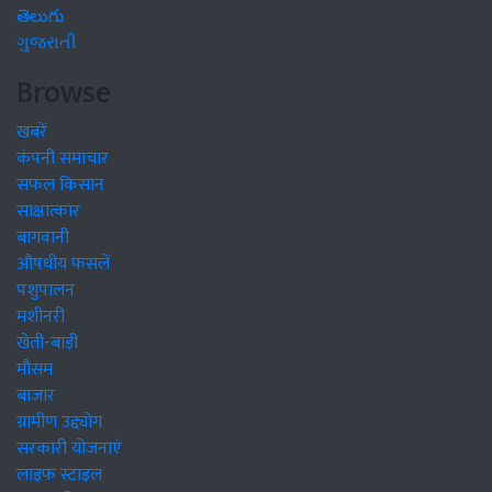
తెలుగు
ગુજરાતી
Browse
खबरें
कंपनी समाचार
सफल किसान
साक्षात्कार
बागवानी
औषधीय फसलें
पशुपालन
मशीनरी
खेती-बाड़ी
मौसम
बाजार
ग्रामीण उद्द्योग
सरकारी योजनाएं
लाइफ स्टाइल