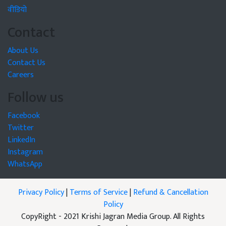
वीडियो
Contact
About Us
Contact Us
Careers
Follow us
Facebook
Twitter
LinkedIn
Instagram
WhatsApp
Privacy Policy
|
Terms of Service
|
Refund & Cancellation
Policy
CopyRight - 2021 Krishi Jagran Media Group. All Rights