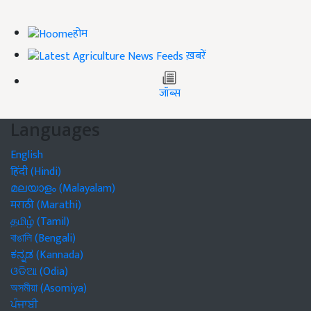
होम
ख़बरें
जॉब्स
Languages
English
हिंदी (Hindi)
മലയാളം (Malayalam)
मराठी (Marathi)
தமிழ் (Tamil)
বাঙালি (Bengali)
ಕನ್ನಡ (Kannada)
ଓଡିଆ (Odia)
অসমীয়া (Asomiya)
ਪੰਜਾਬੀ