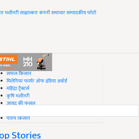
ार
मशीनरी
साक्षात्कार
कंपनी समाचार
सम्पादकीय
फोटो
op on Krishi Jagran
सफल किसान
मिलेनियर फार्मर ऑफ इंडिया अवॉर्ड
महिंद्रा ट्रैक्टर्स
कृषि मशीनरी
जायद की फसल
बिज़नेस आइडियाज
पीएम किसान
op Stories