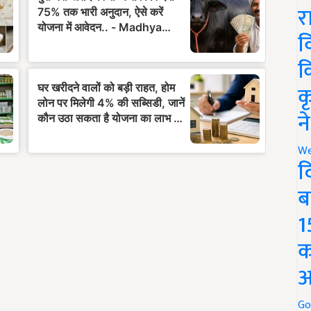
र
व
क
क
न
We
द
ब
1
क
अ
Go