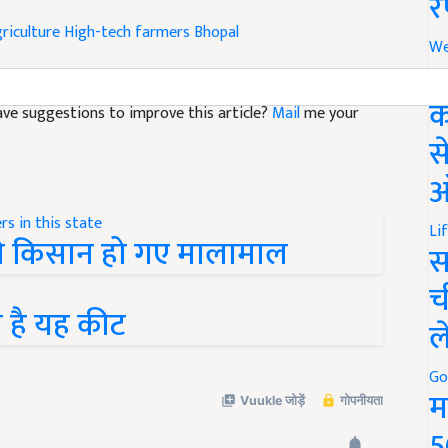
र
riculture
High-tech farmers
Bhopal
We
अ
क
 have suggestions to improve this article?
Mail
me your
स
ऑ
Li
ी से किसान हो गए मालामाल
स
च
 है यह कीट
ल
Go
म
5