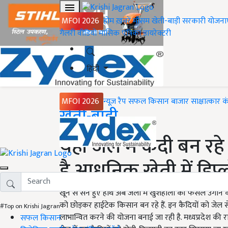
MFOI 2026
होम
ख़बरें
मौसम
खेती-बाड़ी
सरकारी योजना
गैलरी
वीडियो
मासिक पत्रिका
डायरेक्टरी
हिंदी
MFOI 2026
न्यूज़ रैप
सफल किसान
बाजार
साक्षात्कार
क
Home
खेती-बाड़ी
यहां जेल में कैदी बन रह
है आधुनिक खेती में डिप्
खून से सने हुए हाथ अब जेलों में खुशहाली की फसल उगाने क
को छोड़कर हाईटेक किसान बन रहे हैं. इन कैदियों को जे
#Top on Krishi Jagran
लाभान्वित करने की योजना बनाई जा रही है. मध्यप्रदेश की र
सफल किसान