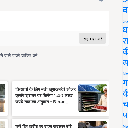
ब
Go
घ
र
क
स
Ne
ग
क
च
प
Ne