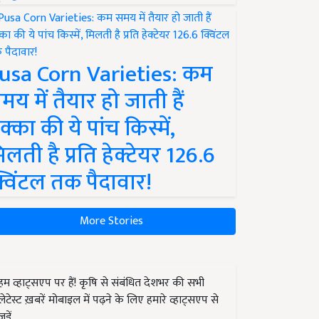
usa Corn Varieties: कम
मय में तैयार हो जाती हैं
क्का की ये पांच किस्में,
िलती है प्रति हेक्टेयर 126.6
्विंटल तक पैदावार!
More Stories
हम व्हाट्सएप पर हैं! कृषि से संबंधित देशभर की सभी
लेटेस्ट ख़बरें मोबाइल में पढ़ने के लिए हमारे व्हाट्सएप से
जुड़ें.