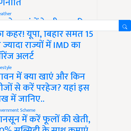
णनीति
ather
गले 12 घंटों के भीतर बारिश
ा कहर! यूपी, बिहार समेत 15
े ज्यादा राज्यों में IMD का
रेंज अलर्ट
festyle
ावन में क्या खाएं और किन
ीजों से करें परहेज? यहां इस
ेख में जानिए..
vernment Scheme
ानसून में करें फूलों की खेती,
0% सब्सिडी के साथ कमाएं