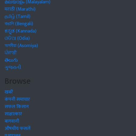
മലയാളം (Malayalam)
मराठी (Marathi)
தமிழ் (Tamil)
বাঙালি (Bengali)
ಕನ್ನಡ (Kannada)
ଓଡିଆ (Odia)
অসমীয়া (Asomiya)
ਪੰਜਾਬੀ
తెలుగు
ગુજરાતી
Browse
खबरें
कंपनी समाचार
सफल किसान
साक्षात्कार
बागवानी
औषधीय फसलें
पशुपालन