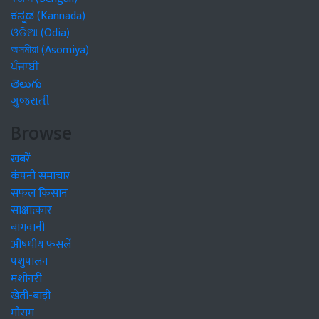
ಕನ್ನಡ (Kannada)
ଓଡିଆ (Odia)
অসমীয়া (Asomiya)
ਪੰਜਾਬੀ
తెలుగు
ગુજરાતી
Browse
खबरें
कंपनी समाचार
सफल किसान
साक्षात्कार
बागवानी
औषधीय फसलें
पशुपालन
मशीनरी
खेती-बाड़ी
मौसम