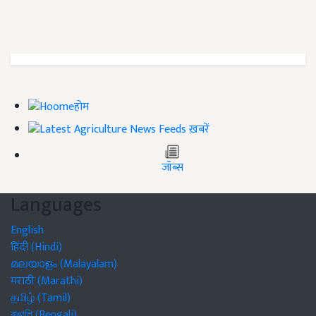
होम
ख़बरें
जॉब्स
Languages
English
हिंदी (Hindi)
മലയാളം (Malayalam)
मराठी (Marathi)
தமிழ் (Tamil)
বাঙালি (Bengali)