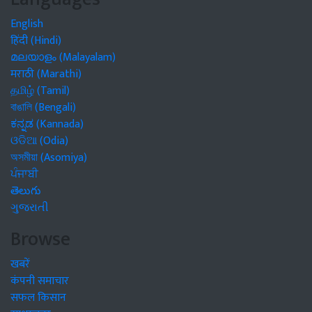
English
हिंदी (Hindi)
മലയാളം (Malayalam)
मराठी (Marathi)
தமிழ் (Tamil)
বাঙালি (Bengali)
ಕನ್ನಡ (Kannada)
ଓଡିଆ (Odia)
অসমীয়া (Asomiya)
ਪੰਜਾਬੀ
తెలుగు
ગુજરાતી
Browse
खबरें
कंपनी समाचार
सफल किसान