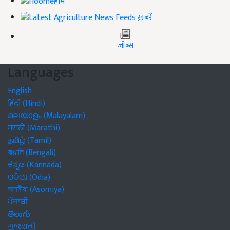
होम
ख़बरें
जॉब्स
Languages
English
हिंदी (Hindi)
മലയാളം (Malayalam)
मराठी (Marathi)
தமிழ் (Tamil)
বাঙালি (Bengali)
ಕನ್ನಡ (Kannada)
ଓଡିଆ (Odia)
অসমীয়া (Asomiya)
ਪੰਜਾਬੀ
తెలుగు
ગુજરાતી