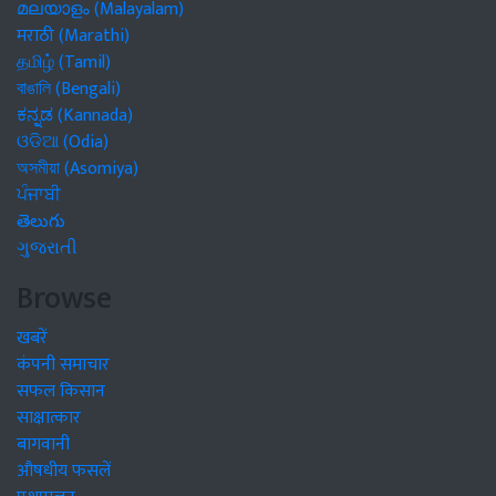
മലയാളം (Malayalam)
मराठी (Marathi)
தமிழ் (Tamil)
বাঙালি (Bengali)
ಕನ್ನಡ (Kannada)
ଓଡିଆ (Odia)
অসমীয়া (Asomiya)
ਪੰਜਾਬੀ
తెలుగు
ગુજરાતી
Browse
खबरें
कंपनी समाचार
सफल किसान
साक्षात्कार
बागवानी
औषधीय फसलें