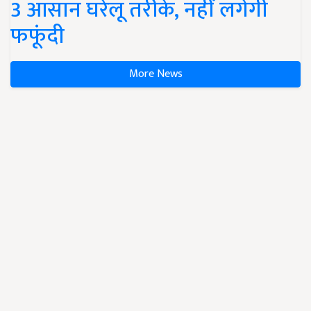
3 आसान घरेलू तरीके, नहीं लगेगी
फफूंदी
More News