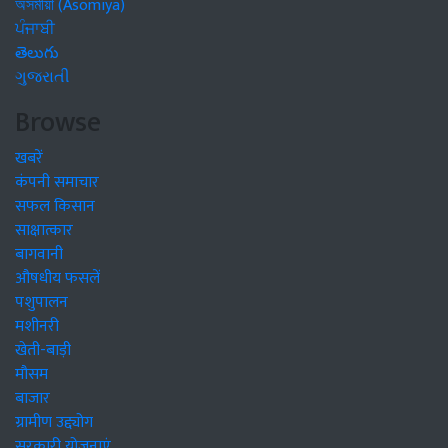
অসমীয়া (Asomiya)
ਪੰਜਾਬੀ
తెలుగు
ગુજરાતી
Browse
खबरें
कंपनी समाचार
सफल किसान
साक्षात्कार
बागवानी
औषधीय फसलें
पशुपालन
मशीनरी
खेती-बाड़ी
मौसम
बाजार
ग्रामीण उद्द्योग
सरकारी योजनाएं