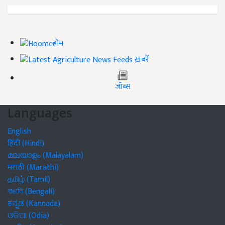
होम
ख़बरें
जॉब्स
Languages
English
हिंदी (Hindi)
മലയാളം (Malayalam)
मराठी (Marathi)
தமிழ் (Tamil)
বাঙালি (Bengali)
ಕನ್ನಡ (Kannada)
ଓଡିଆ (Odia)