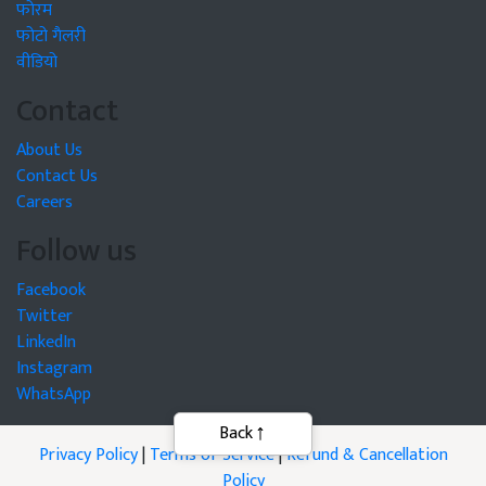
फोरम
फोटो गैलरी
वीडियो
Contact
About Us
Contact Us
Careers
Follow us
Facebook
Twitter
LinkedIn
Instagram
WhatsApp
Privacy Policy
|
Terms of Service
|
Refund & Cancellation
Policy