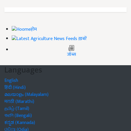
होम
ख़बरें
जॉब्स
Languages
English
हिंदी (Hindi)
മലയാളം (Malayalam)
मराठी (Marathi)
தமிழ் (Tamil)
বাঙালি (Bengali)
ಕನ್ನಡ (Kannada)
ଓଡିଆ (Odia)