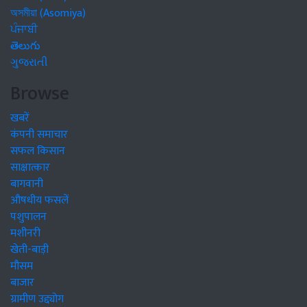
অসমীয়া (Asomiya)
ਪੰਜਾਬੀ
తెలుగు
ગુજરાતી
Browse
खबरें
कंपनी समाचार
सफल किसान
साक्षात्कार
बागवानी
औषधीय फसलें
पशुपालन
मशीनरी
खेती-बाड़ी
मौसम
बाजार
ग्रामीण उद्द्योग