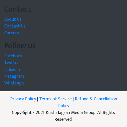
Contact
About Us
Contact Us
Careers
Follow us
Facebook
Twitter
LinkedIn
Instagram
WhatsApp
Privacy Policy
|
Terms of Service
|
Refund & Cancellation
Policy
CopyRight - 2021 Krishi Jagran Media Group. All Rights
Reserved.