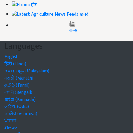
होम
ख़बरें
जॉब्स
Languages
English
हिंदी (Hindi)
മലയാളം (Malayalam)
मराठी (Marathi)
தமிழ் (Tamil)
বাঙালি (Bengali)
ಕನ್ನಡ (Kannada)
ଓଡିଆ (Odia)
অসমীয়া (Asomiya)
ਪੰਜਾਬੀ
తెలుగు