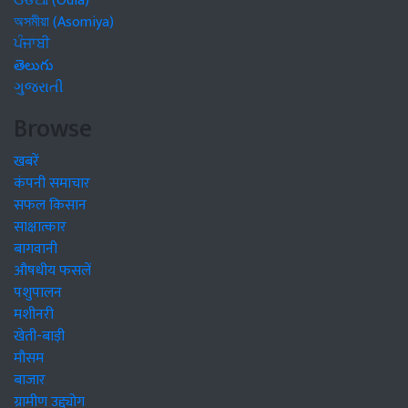
ଓଡିଆ (Odia)
অসমীয়া (Asomiya)
ਪੰਜਾਬੀ
తెలుగు
ગુજરાતી
Browse
खबरें
कंपनी समाचार
सफल किसान
साक्षात्कार
बागवानी
औषधीय फसलें
पशुपालन
मशीनरी
खेती-बाड़ी
मौसम
बाजार
ग्रामीण उद्द्योग