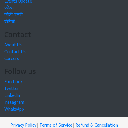
Events Update
फोरम
फोटो गैलरी
वीडियो
Contact
About Us
Contact Us
Careers
Follow us
Facebook
Twitter
LinkedIn
Instagram
WhatsApp
Privacy Policy
|
Terms of Service
|
Refund & Cancellation