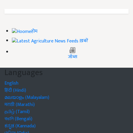
होम
ख़बरें
जॉब्स
Languages
English
हिंदी (Hindi)
മലയാളം (Malayalam)
मराठी (Marathi)
தமிழ் (Tamil)
বাঙালি (Bengali)
ಕನ್ನಡ (Kannada)