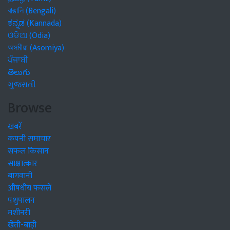
বাঙালি (Bengali)
ಕನ್ನಡ (Kannada)
ଓଡିଆ (Odia)
অসমীয়া (Asomiya)
ਪੰਜਾਬੀ
తెలుగు
ગુજરાતી
Browse
खबरें
कंपनी समाचार
सफल किसान
साक्षात्कार
बागवानी
औषधीय फसलें
पशुपालन
मशीनरी
खेती-बाड़ी