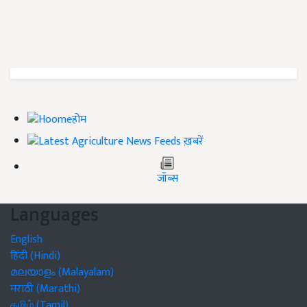
होम
ख़बरें
जॉब्स
Languages
English
हिंदी (Hindi)
മലയാളം (Malayalam)
मराठी (Marathi)
தமிழ் (Tamil)