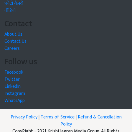
फोटो गैलरी
वीडियो
Contact
About Us
Contact Us
Careers
Follow us
Facebook
Twitter
LinkedIn
Instagram
WhatsApp
Privacy Policy
|
Terms of Service
|
Refund & Cancellation
Policy
CopyRight - 2021 Krishi Jagran Media Group. All Rights