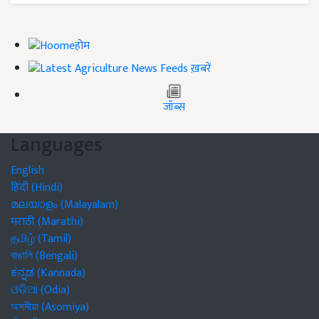
होम
ख़बरें
जॉब्स
Languages
English
हिंदी (Hindi)
മലയാളം (Malayalam)
मराठी (Marathi)
தமிழ் (Tamil)
বাঙালি (Bengali)
ಕನ್ನಡ (Kannada)
ଓଡିଆ (Odia)
অসমীয়া (Asomiya)