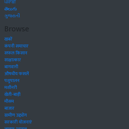
ਪੰਜਾਬੀ
తెలుగు
ગુજરાતી
Browse
खबरें
कंपनी समाचार
सफल किसान
साक्षात्कार
बागवानी
औषधीय फसलें
पशुपालन
मशीनरी
खेती-बाड़ी
मौसम
बाजार
ग्रामीण उद्द्योग
सरकारी योजनाएं