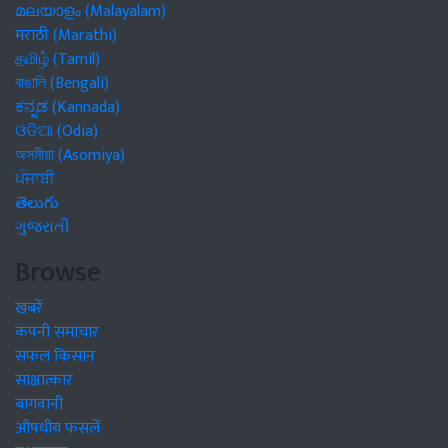
മലയാളം (Malayalam)
मराठी (Marathi)
தமிழ் (Tamil)
বাঙালি (Bengali)
ಕನ್ನಡ (Kannada)
ଓଡିଆ (Odia)
অসমীয়া (Asomiya)
ਪੰਜਾਬੀ
తెలుగు
ગુજરાતી
Browse
खबरें
कंपनी समाचार
सफल किसान
साक्षात्कार
बागवानी
औषधीय फसलें