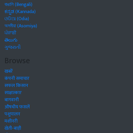
বাঙালি (Bengali)
ಕನ್ನಡ (Kannada)
ଓଡିଆ (Odia)
অসমীয়া (Asomiya)
ਪੰਜਾਬੀ
తెలుగు
ગુજરાતી
Browse
खबरें
कंपनी समाचार
सफल किसान
साक्षात्कार
बागवानी
औषधीय फसलें
पशुपालन
मशीनरी
खेती-बाड़ी