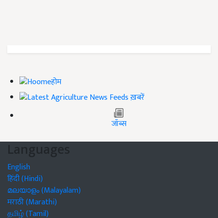
होम
ख़बरें
जॉब्स
Languages
English
हिंदी (Hindi)
മലയാളം (Malayalam)
मराठी (Marathi)
தமிழ் (Tamil)