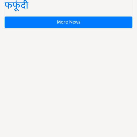
फफूंदी
More News