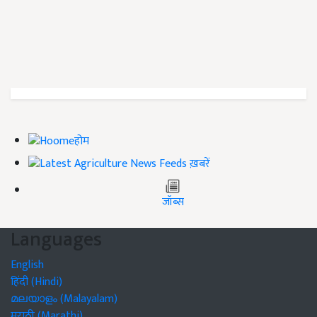
होम
ख़बरें
जॉब्स
Languages
English
हिंदी (Hindi)
മലയാളം (Malayalam)
मराठी (Marathi)