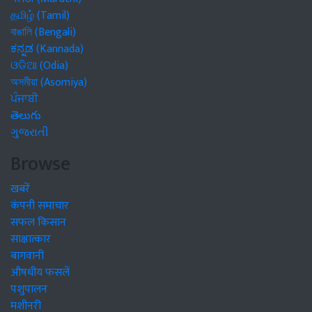
தமிழ் (Tamil)
বাঙালি (Bengali)
ಕನ್ನಡ (Kannada)
ଓଡିଆ (Odia)
অসমীয়া (Asomiya)
ਪੰਜਾਬੀ
తెలుగు
ગુજરાતી
Browse
खबरें
कंपनी समाचार
सफल किसान
साक्षात्कार
बागवानी
औषधीय फसलें
पशुपालन
मशीनरी