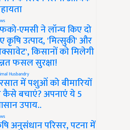
हायता
ws
फको-एमसी ने लॉन्च किए दो
ए कृषि उत्पाद, 'मित्सुकी' और
नेक्सावेट', किसानों को मिलेगी
न्नत फसल सुरक्षा!
imal Husbandry
रसात में पशुओं को बीमारियों
े कैसे बचाएं? अपनाएं ये 5
सान उपाय..
ws
ृषि अनुसंधान परिसर, पटना में