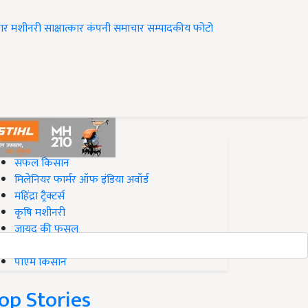
ार
मशीनरी
साक्षात्कार
कंपनी समाचार
सम्पादकीय
फोटो
op on Krishi Jagran
सफल किसान
मिलेनियर फार्मर ऑफ इंडिया अवॉर्ड
महिंद्रा ट्रैक्टर्स
कृषि मशीनरी
जायद की फसल
बिज़नेस आइडियाज
पीएम किसान
op Stories