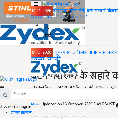
MFOI 2026
होम
ख़बरें
मौसम
खेती-बाड़ी
सरकारी योजना
गैलरी
वीडियो
मासिक पत्रिका
डायरेक्टरी
हिंदी
MFOI 2026
न्यूज़ रैप
सफल किसान
बाजार
साक्षात्कार
क
Home
खेती-बाड़ी
बटन मशरूम के सहारे क
आजकल किसान छोटे से छोटा बिजनेस को आसानी से शुरू करके 
तरह के व्यापक स्तर पर बदलाव हुए है
किशन
Updated on 16 October, 2019 5:49 PM IST
#Top on Krishi Jagran
सफल किसान