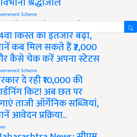
ावभीनी श्रद्धांजलि
vernment Scheme
M Kisan Yojana Update:
4वीं किस्त का इंतजार बढ़ा,
ानें कब मिल सकते हैं ₹2,000
र कैसे चेक करें अपना स्टेटस
vernment Scheme
रकार दे रही ₹10,000 की
ार्डनिंग किट! अब छत पर
गाएं ताजी ऑर्गेनिक सब्जियां,
ानें आवेदन प्रक्रिया..
ws
aharashtra News: सीएम