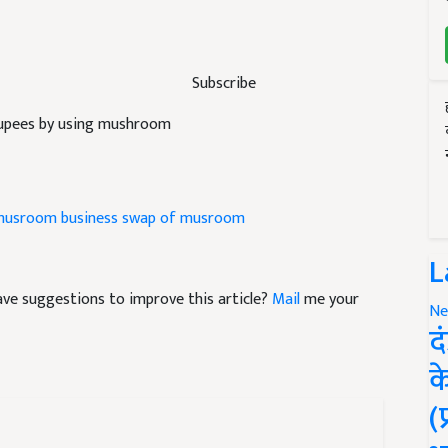
Subscribe
 rupees by using mushroom
usroom business
swap of musroom
L
 have suggestions to improve this article?
Mail
me your
Ne
द
क
(