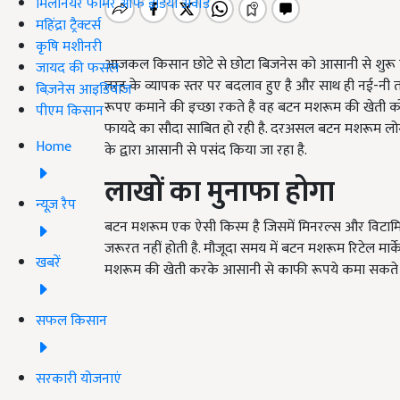
मिलेनियर फार्मर ऑफ इंडिया अवॉर्ड
महिंद्रा ट्रैक्टर्स
कृषि मशीनरी
आजकल किसान छोटे से छोटा बिजनेस को आसानी से शुरू करके 
जायद की फसल
तरह के व्यापक स्तर पर बदलाव हुए है और साथ ही नई-नी तकनी
बिज़नेस आइडियाज
रूपए कमाने की इच्छा रकते है वह बटन मशरूम की खेती क
पीएम किसान
फायदे का सौदा साबित हो रही है. दरअसल बटन मशरूम लोगो
Home
के द्वारा आसानी से पसंद किया जा रहा है.
लाखों का मुनाफा होगा
न्यूज़ रैप
बटन मशरूम एक ऐसी किस्म है जिसमें मिनरल्स और विटामिन्स 
जरूरत नहीं होती है. मौजूदा समय में बटन मशरूम रिटेल मार्
खबरें
मशरूम की खेती करके आसानी से काफी रूपये कमा सकते ह
सफल किसान
सरकारी योजनाएं