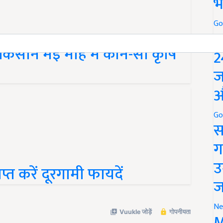
भ
Go
P
िसान मई माह में कौन-सा कृषि
2
ज
औ
Go
स
ग
उ
ाप्त करें दूरगामी फायदें
ज
Ne
M