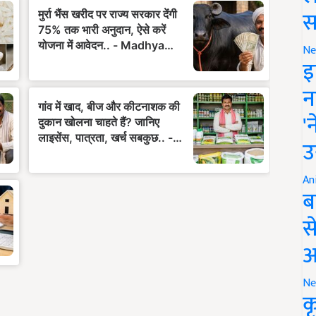
स
Ne
इ
न
'
उ
An
ब
स
आ
Ne
क