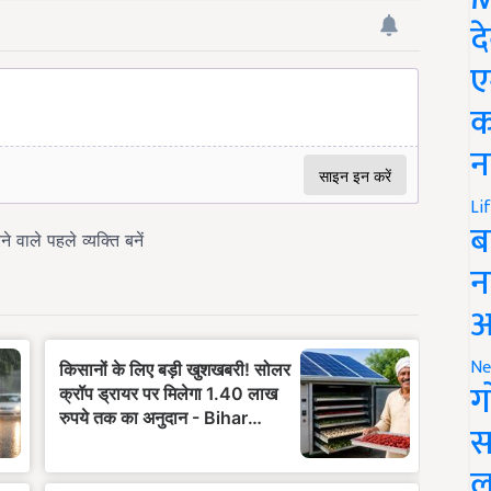
द
ए
क
न
Li
ब
न
आ
Ne
ग
स
ल