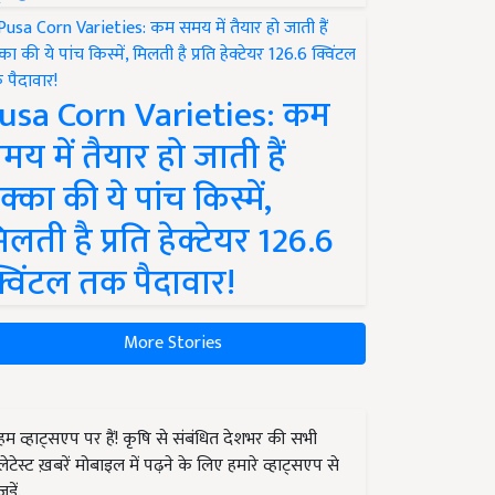
usa Corn Varieties: कम
मय में तैयार हो जाती हैं
क्का की ये पांच किस्में,
िलती है प्रति हेक्टेयर 126.6
्विंटल तक पैदावार!
More Stories
हम व्हाट्सएप पर हैं! कृषि से संबंधित देशभर की सभी
लेटेस्ट ख़बरें मोबाइल में पढ़ने के लिए हमारे व्हाट्सएप से
जुड़ें.