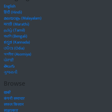
English
हिंदी (Hindi)
മലയാളം (Malayalam)
मराठी (Marathi)
தமிழ் (Tamil)
বাঙালি (Bengali)
ಕನ್ನಡ (Kannada)
ଓଡିଆ (Odia)
অসমীয়া (Asomiya)
ਪੰਜਾਬੀ
తెలుగు
ગુજરાતી
Browse
खबरें
कंपनी समाचार
सफल किसान
साक्षात्कार