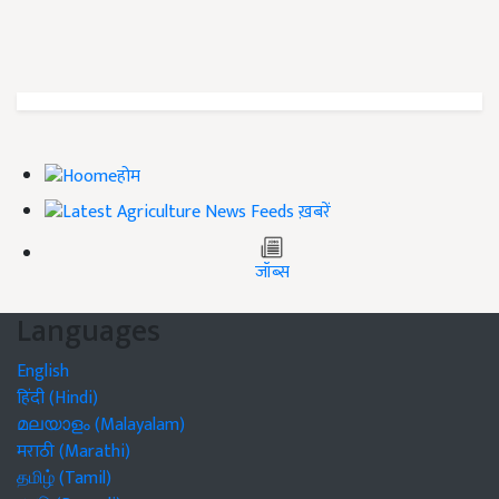
होम
ख़बरें
जॉब्स
Languages
English
हिंदी (Hindi)
മലയാളം (Malayalam)
मराठी (Marathi)
தமிழ் (Tamil)