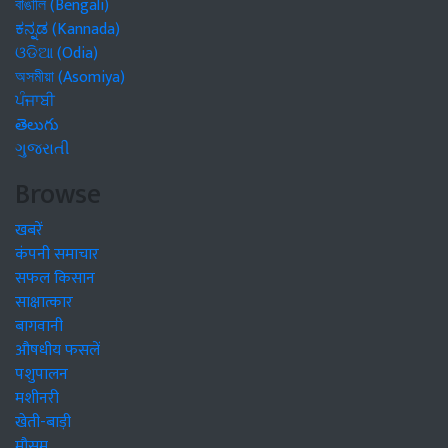
বাঙালি (Bengali)
ಕನ್ನಡ (Kannada)
ଓଡିଆ (Odia)
অসমীয়া (Asomiya)
ਪੰਜਾਬੀ
తెలుగు
ગુજરાતી
Browse
खबरें
कंपनी समाचार
सफल किसान
साक्षात्कार
बागवानी
औषधीय फसलें
पशुपालन
मशीनरी
खेती-बाड़ी
मौसम