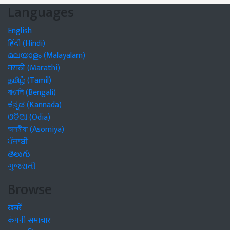
Languages
English
हिंदी (Hindi)
മലയാളം (Malayalam)
मराठी (Marathi)
தமிழ் (Tamil)
বাঙালি (Bengali)
ಕನ್ನಡ (Kannada)
ଓଡିଆ (Odia)
অসমীয়া (Asomiya)
ਪੰਜਾਬੀ
తెలుగు
ગુજરાતી
Browse
खबरें
कंपनी समाचार