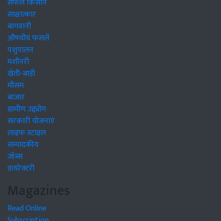
सफल किसान
साक्षात्कार
बागवानी
औषधीय फसलें
पशुपालन
मशीनरी
खेती-बाड़ी
मौसम
बाजार
ग्रामीण उद्द्योग
सरकारी योजनाएं
लाइफ स्टाइल
सम्पादकीय
जॉब्स
डायरेक्टरी
Magazines
Read Online
Subscription