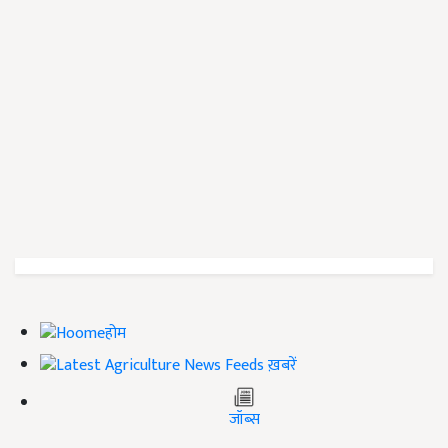
होम
ख़बरें
जॉब्स