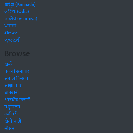
ಕನ್ನಡ (Kannada)
ଓଡିଆ (Odia)
অসমীয়া (Asomiya)
ਪੰਜਾਬੀ
తెలుగు
ગુજરાતી
Browse
खबरें
कंपनी समाचार
सफल किसान
साक्षात्कार
बागवानी
औषधीय फसलें
पशुपालन
मशीनरी
खेती-बाड़ी
मौसम