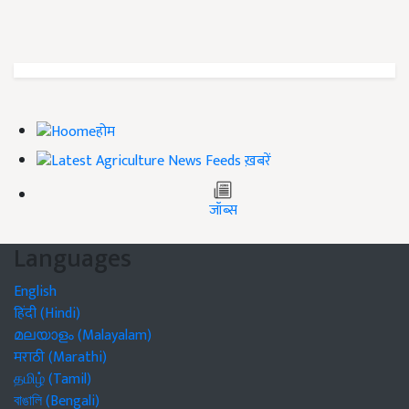
होम
ख़बरें
जॉब्स
Languages
English
हिंदी (Hindi)
മലയാളം (Malayalam)
मराठी (Marathi)
தமிழ் (Tamil)
বাঙালি (Bengali)