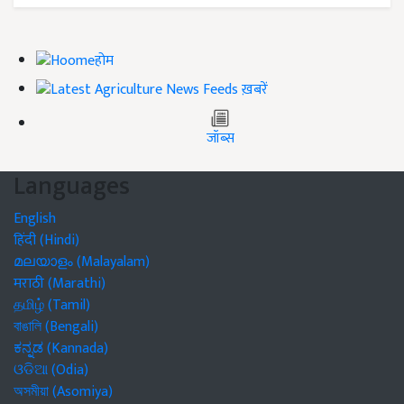
होम
ख़बरें
जॉब्स
Languages
English
हिंदी (Hindi)
മലയാളം (Malayalam)
मराठी (Marathi)
தமிழ் (Tamil)
বাঙালি (Bengali)
ಕನ್ನಡ (Kannada)
ଓଡିଆ (Odia)
অসমীয়া (Asomiya)