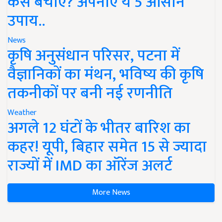
कैसे बचाएं? अपनाएं ये 5 आसान
उपाय..
News
कृषि अनुसंधान परिसर, पटना में
वैज्ञानिकों का मंथन, भविष्य की कृषि
तकनीकों पर बनी नई रणनीति
Weather
अगले 12 घंटों के भीतर बारिश का
कहर! यूपी, बिहार समेत 15 से ज्यादा
राज्यों में IMD का ऑरेंज अलर्ट
More News