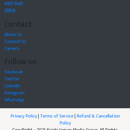
फोटो गैलरी
वीडियो
Contact
About Us
Contact Us
Careers
Follow us
Facebook
Twitter
LinkedIn
Instagram
WhatsApp
Privacy Policy
|
Terms of Service
|
Refund & Cancellation
Policy