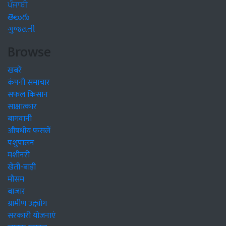
ਪੰਜਾਬੀ
తెలుగు
ગુજરાતી
Browse
खबरें
कंपनी समाचार
सफल किसान
साक्षात्कार
बागवानी
औषधीय फसलें
पशुपालन
मशीनरी
खेती-बाड़ी
मौसम
बाजार
ग्रामीण उद्द्योग
सरकारी योजनाएं