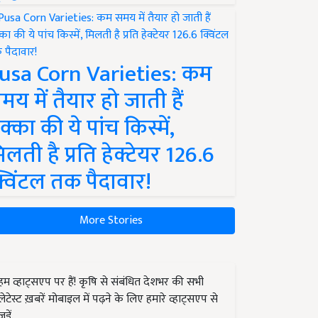
usa Corn Varieties: कम
मय में तैयार हो जाती हैं
क्का की ये पांच किस्में,
िलती है प्रति हेक्टेयर 126.6
्विंटल तक पैदावार!
More Stories
हम व्हाट्सएप पर हैं! कृषि से संबंधित देशभर की सभी
लेटेस्ट ख़बरें मोबाइल में पढ़ने के लिए हमारे व्हाट्सएप से
जुड़ें.