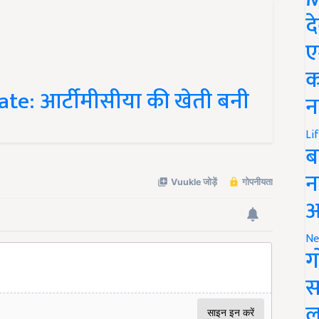
द
ए
क
e: आर्टीमीसीया की खेती बनी
न
Li
ब
न
आ
Ne
ग
स
ल