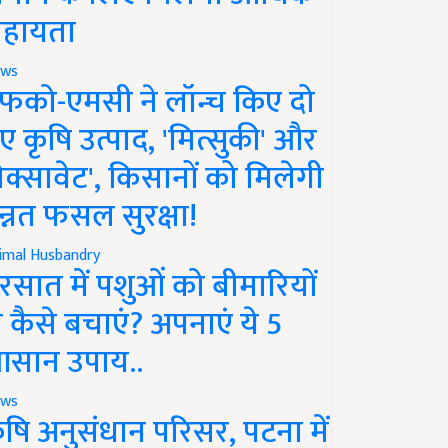
हायता
ws
फको-एमसी ने लॉन्च किए दो
ए कृषि उत्पाद, 'मित्सुकी' और
नेक्सावेट', किसानों को मिलेगी
न्नत फसल सुरक्षा!
imal Husbandry
रसात में पशुओं को बीमारियों
े कैसे बचाएं? अपनाएं ये 5
सान उपाय..
ws
ृषि अनुसंधान परिसर, पटना में