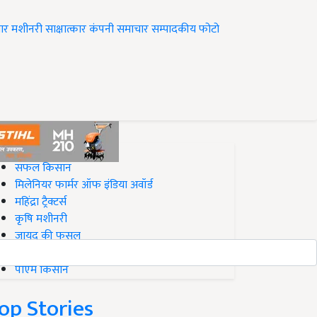
ार
मशीनरी
साक्षात्कार
कंपनी समाचार
सम्पादकीय
फोटो
op on Krishi Jagran
सफल किसान
मिलेनियर फार्मर ऑफ इंडिया अवॉर्ड
महिंद्रा ट्रैक्टर्स
कृषि मशीनरी
जायद की फसल
बिज़नेस आइडियाज
पीएम किसान
op Stories