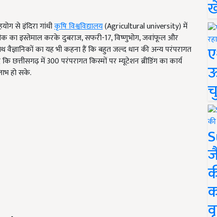
ख
सहयोग से इंदिरा गांधी
कृषि विश्वविद्यालय
(Agricultural university) में
नीक का इस्तेमाल करके दुबराज, सफरी-17, विष्णुभोग, जवांफूल और
ए
. साथ वैज्ञानिकों का यह भी कहना हैं कि बहुत जल्द धान की अन्य परंपरागत
 छत्तीसगढ़ में 300 परंपरागत किस्मों पर म्यूटेशन ब्रीडिंग का कार्य
ऊ
लाभ हो सके.
च
S
ज
क
क
वृ