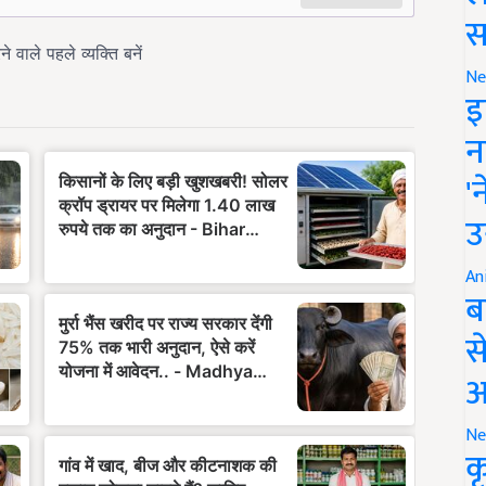
स
Ne
इ
न
'
उ
An
ब
स
आ
Ne
क