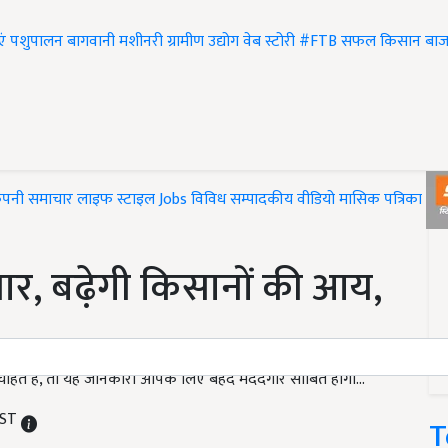
एं
पशुपालन
बागवानी
मशीनरी
ग्रामीण उद्योग
वेब स्टोरी
#FTB
सफल किसान
बाज
ंपनी समाचार
लाइफ स्टाइल
Jobs
विविध
सम्पादकीय
वीडियो
मासिक पत्रिका
#T
यार, बढ़ेगी किसानों की आय,
हते हैं, तो यह जानकारी आपके लिए बेहद मददगार साबित होगी...
IST
T