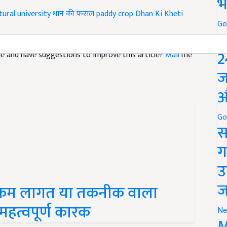
भ
tural university
धान की फसल
paddy crop
Dhan Ki Kheti
Go
P
icle and have suggestions to improve this article?
Mail
me
2
ज
औ
Go
स
ग
उ
कम लागत या तकनीक वाला
ज
 महत्वपूर्ण कारक
Ne
M