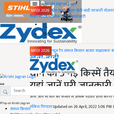
MFOI 2026
होम
ख़बरें
मौसम
खेती-बाड़ी
सरकारी योजना
गैलरी
वीडियो
मासिक पत्रिका
डायरेक्टरी
हिंदी
MFOI 2026
न्यूज़ रैप
सफल किसान
बाजार
साक्षात्कार
क
Home
खेती-बाड़ी
धान की 5 नई किस्में तै
यहां जानें पूरी जानकारी
अगर आप भी धान की फसल से अधिक पैदवार प्राप्त करना चा
#Top on Krishi Jagran
लोकेश निरवाल
Updated on 26 April, 2022 5:06 PM 
सफल किसान