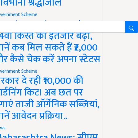
ावभीनी श्रद्धांजलि
vernment Scheme
M Kisan Yojana Update:
4वीं किस्त का इंतजार बढ़ा,
ानें कब मिल सकते हैं ₹2,000
र कैसे चेक करें अपना स्टेटस
vernment Scheme
रकार दे रही ₹10,000 की
ार्डनिंग किट! अब छत पर
गाएं ताजी ऑर्गेनिक सब्जियां,
ानें आवेदन प्रक्रिया..
ws
aharashtra News: सीएम