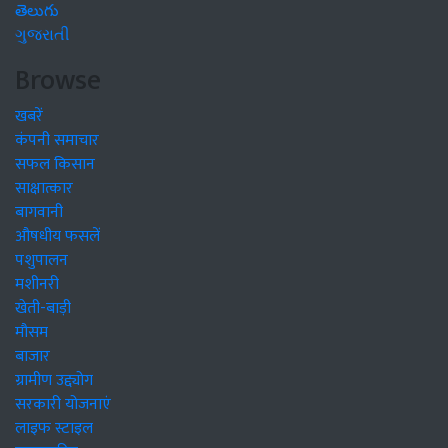
తెలుగు
ગુજરાતી
Browse
खबरें
कंपनी समाचार
सफल किसान
साक्षात्कार
बागवानी
औषधीय फसलें
पशुपालन
मशीनरी
खेती-बाड़ी
मौसम
बाजार
ग्रामीण उद्द्योग
सरकारी योजनाएं
लाइफ स्टाइल