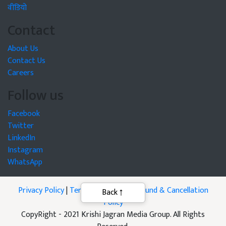
वीडियो
Contact
About Us
Contact Us
Careers
Follow us
Facebook
Twitter
LinkedIn
Instagram
WhatsApp
Privacy Policy
|
Terms of Service
|
Refund & Cancellation
Back
Policy
CopyRight - 2021 Krishi Jagran Media Group. All Rights