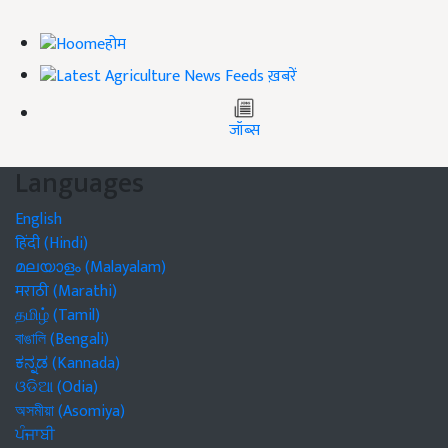
होम
ख़बरें
जॉब्स
Languages
English
हिंदी (Hindi)
മലയാളം (Malayalam)
मराठी (Marathi)
தமிழ் (Tamil)
বাঙালি (Bengali)
ಕನ್ನಡ (Kannada)
ଓଡିଆ (Odia)
অসমীয়া (Asomiya)
ਪੰਜਾਬੀ