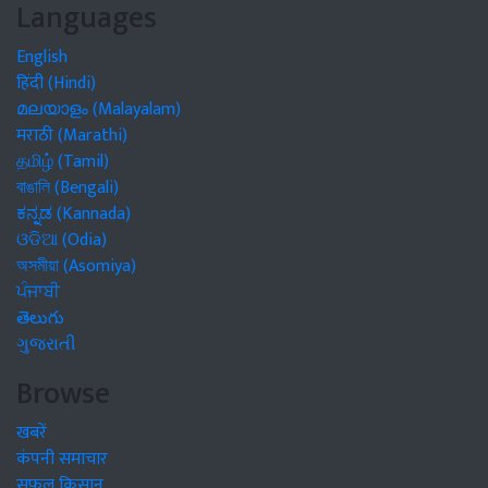
Languages
English
हिंदी (Hindi)
മലയാളം (Malayalam)
मराठी (Marathi)
தமிழ் (Tamil)
বাঙালি (Bengali)
ಕನ್ನಡ (Kannada)
ଓଡିଆ (Odia)
অসমীয়া (Asomiya)
ਪੰਜਾਬੀ
తెలుగు
ગુજરાતી
Browse
खबरें
कंपनी समाचार
सफल किसान