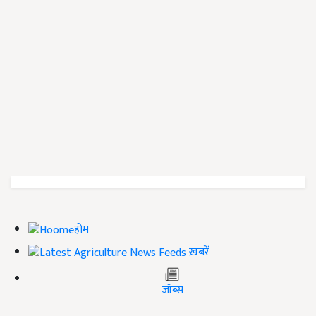
होम
ख़बरें
जॉब्स