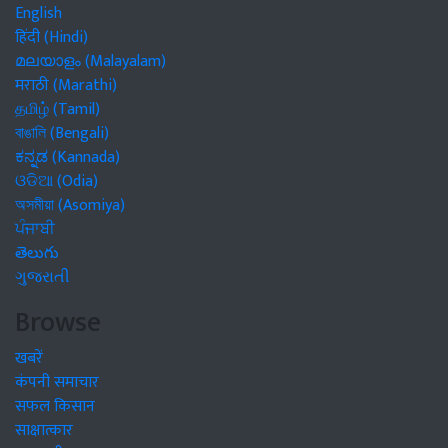
English
हिंदी (Hindi)
മലയാളം (Malayalam)
मराठी (Marathi)
தமிழ் (Tamil)
বাঙালি (Bengali)
ಕನ್ನಡ (Kannada)
ଓଡିଆ (Odia)
অসমীয়া (Asomiya)
ਪੰਜਾਬੀ
తెలుగు
ગુજરાતી
Browse
खबरें
कंपनी समाचार
सफल किसान
साक्षात्कार