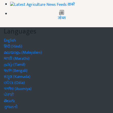
ख़बरें
जॉब्स
Languages
English
हिंदी (Hindi)
മലയാളം (Malayalam)
मराठी (Marathi)
தமிழ் (Tamil)
বাঙালি (Bengali)
ಕನ್ನಡ (Kannada)
ଓଡିଆ (Odia)
অসমীয়া (Asomiya)
ਪੰਜਾਬੀ
తెలుగు
ગુજરાતી