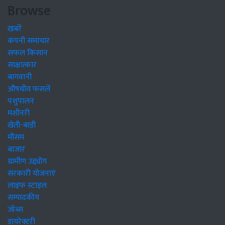
Browse
खबरें
कंपनी समाचार
सफल किसान
साक्षात्कार
बागवानी
औषधीय फसलें
पशुपालन
मशीनरी
खेती-बाड़ी
मौसम
बाजार
ग्रामीण उद्द्योग
सरकारी योजनाएं
लाइफ स्टाइल
सम्पादकीय
जॉब्स
डायरेक्टरी