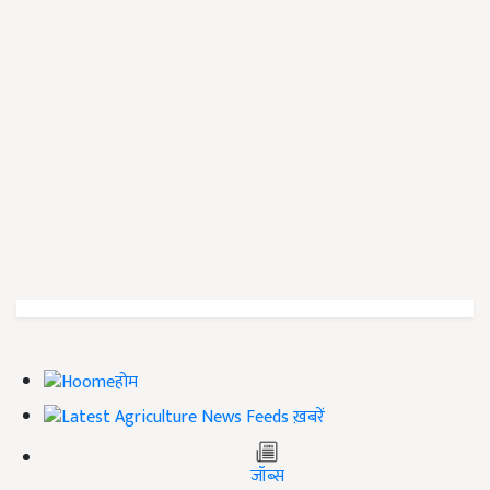
होम
ख़बरें
जॉब्स