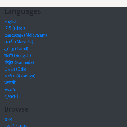
Languages
English
हिंदी (Hindi)
മലയാളം (Malayalam)
मराठी (Marathi)
தமிழ் (Tamil)
বাঙালি (Bengali)
ಕನ್ನಡ (Kannada)
ଓଡିଆ (Odia)
অসমীয়া (Asomiya)
ਪੰਜਾਬੀ
తెలుగు
ગુજરાતી
Browse
खबरें
कंपनी समाचार