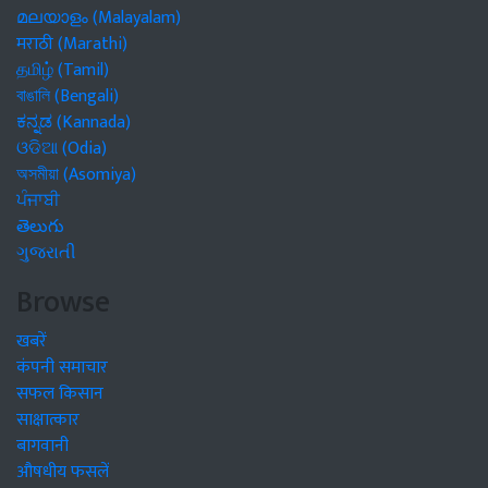
മലയാളം (Malayalam)
मराठी (Marathi)
தமிழ் (Tamil)
বাঙালি (Bengali)
ಕನ್ನಡ (Kannada)
ଓଡିଆ (Odia)
অসমীয়া (Asomiya)
ਪੰਜਾਬੀ
తెలుగు
ગુજરાતી
Browse
खबरें
कंपनी समाचार
सफल किसान
साक्षात्कार
बागवानी
औषधीय फसलें