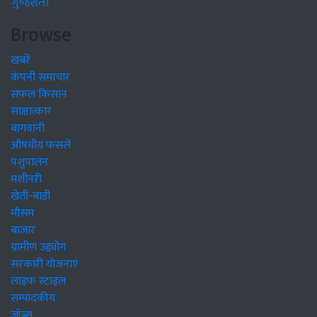
ગુજરાતી
Browse
खबरें
कंपनी समाचार
सफल किसान
साक्षात्कार
बागवानी
औषधीय फसलें
पशुपालन
मशीनरी
खेती-बाड़ी
मौसम
बाजार
ग्रामीण उद्द्योग
सरकारी योजनाएं
लाइफ स्टाइल
सम्पादकीय
जॉब्स