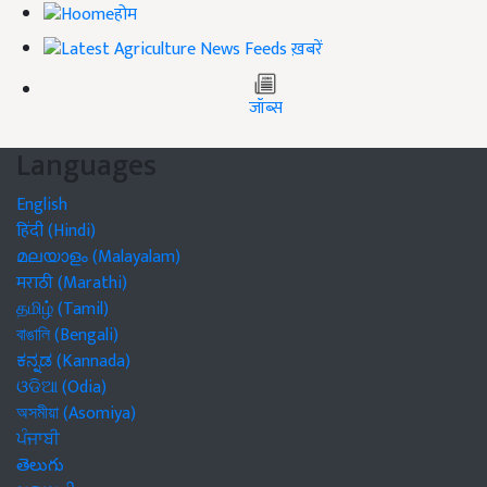
होम
ख़बरें
जॉब्स
Languages
English
हिंदी (Hindi)
മലയാളം (Malayalam)
मराठी (Marathi)
தமிழ் (Tamil)
বাঙালি (Bengali)
ಕನ್ನಡ (Kannada)
ଓଡିଆ (Odia)
অসমীয়া (Asomiya)
ਪੰਜਾਬੀ
తెలుగు