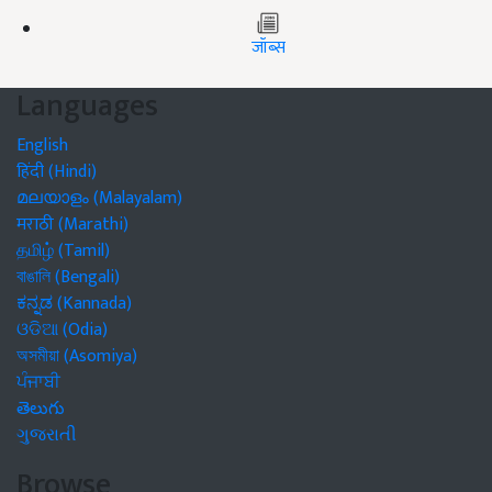
जॉब्स
Languages
English
हिंदी (Hindi)
മലയാളം (Malayalam)
मराठी (Marathi)
தமிழ் (Tamil)
বাঙালি (Bengali)
ಕನ್ನಡ (Kannada)
ଓଡିଆ (Odia)
অসমীয়া (Asomiya)
ਪੰਜਾਬੀ
తెలుగు
ગુજરાતી
Browse