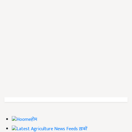
होम
ख़बरें