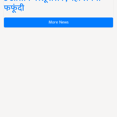
फफूंदी
More News