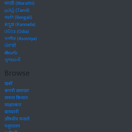
मराठी (Marathi)
தமிழ் (Tamil)
বাঙালি (Bengali)
ಕನ್ನಡ (Kannada)
ଓଡିଆ (Odia)
অসমীয়া (Asomiya)
ਪੰਜਾਬੀ
తెలుగు
ગુજરાતી
Browse
खबरें
कंपनी समाचार
सफल किसान
साक्षात्कार
बागवानी
औषधीय फसलें
पशुपालन