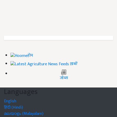
होम
ख़बरें
जॉब्स
Languages
English
हिंदी (Hindi)
മലയാളം (Malayalam)