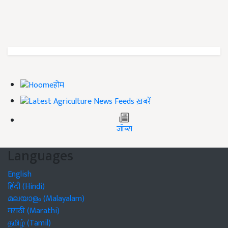
होम
ख़बरें
जॉब्स
Languages
English
हिंदी (Hindi)
മലയാളം (Malayalam)
मराठी (Marathi)
தமிழ் (Tamil)