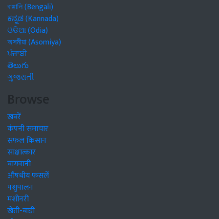
বাঙালি (Bengali)
ಕನ್ನಡ (Kannada)
ଓଡିଆ (Odia)
অসমীয়া (Asomiya)
ਪੰਜਾਬੀ
తెలుగు
ગુજરાતી
Browse
खबरें
कंपनी समाचार
सफल किसान
साक्षात्कार
बागवानी
औषधीय फसलें
पशुपालन
मशीनरी
खेती-बाड़ी