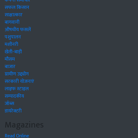
कंपनी समाचार
सफल किसान
साक्षात्कार
बागवानी
औषधीय फसलें
पशुपालन
मशीनरी
खेती-बाड़ी
मौसम
बाजार
ग्रामीण उद्द्योग
सरकारी योजनाएं
लाइफ स्टाइल
सम्पादकीय
जॉब्स
डायरेक्टरी
Magazines
Read Online