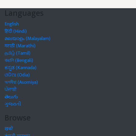
Languages
English
हिंदी (Hindi)
മലയാളം (Malayalam)
मराठी (Marathi)
தமிழ் (Tamil)
বাঙালি (Bengali)
ಕನ್ನಡ (Kannada)
ଓଡିଆ (Odia)
অসমীয়া (Asomiya)
ਪੰਜਾਬੀ
తెలుగు
ગુજરાતી
Browse
खबरें