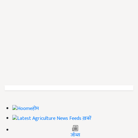
होम
ख़बरें
जॉब्स