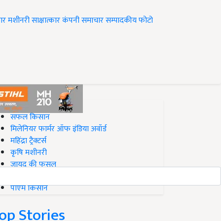
ार
मशीनरी
साक्षात्कार
कंपनी समाचार
सम्पादकीय
फोटो
op on Krishi Jagran
सफल किसान
मिलेनियर फार्मर ऑफ इंडिया अवॉर्ड
महिंद्रा ट्रैक्टर्स
कृषि मशीनरी
जायद की फसल
बिज़नेस आइडियाज
पीएम किसान
op Stories