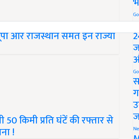
भ
Go
P
यूपी और राजस्थान समेत इन राज्यों
2
ज
औ
Go
स
ग
उ
ज
ी 50 किमी प्रति घंटें की रफ्तार से
ना !
Ne
M