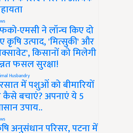
हायता
ws
फको-एमसी ने लॉन्च किए दो
ए कृषि उत्पाद, 'मित्सुकी' और
नेक्सावेट', किसानों को मिलेगी
न्नत फसल सुरक्षा!
imal Husbandry
रसात में पशुओं को बीमारियों
े कैसे बचाएं? अपनाएं ये 5
सान उपाय..
ws
ृषि अनुसंधान परिसर, पटना में