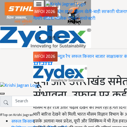
MFOI 2026
होम
ख़बरें
मौसम
खेती-बाड़ी
सरकारी योजना
गैलरी
वीडियो
मासिक पत्रिका
डायरेक्टरी
हिंदी
MFOI 2026
न्यूज़ रैप
सफल किसान
बाजार
साक्षात्कार
क
Home
मौसम
यूपी और उत्तराखंड समेत 
संभावना, उफान पर कई 
मौसम में हर रोज उतार चढ़ाव देखने को मिल रहा है.गत दिनों
भारी बारिश देखने को मिली. भारत मौसम विज्ञान विभाग के अनुस
#Top on Krishi Jagran
इसके अलावा मध्य प्रदेश, यूपी और सिक्किम में भी तेज़ हवा
सफल किसान