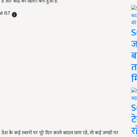
र है और बाढ़ का खतरा बना हुआ है.
AM IST
S
ज
ब
त
म
S
ट
र
ं देश के कई स्थानों पर पूरे दिन काले बादल छाए रहे, तो कई जगहों पर