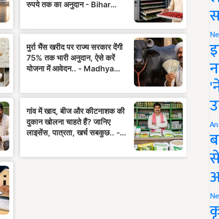
स
Ne
इ
न
'
उ
An
ब
स
आ
Ne
क