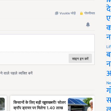
द
ए
क
न
Li
ब
न
आ
Ne
ग
स
ल