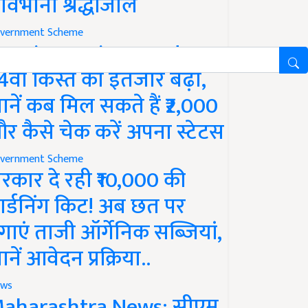
ावभीनी श्रद्धांजलि
vernment Scheme
M Kisan Yojana Update:
4वीं किस्त का इंतजार बढ़ा,
ानें कब मिल सकते हैं ₹2,000
र कैसे चेक करें अपना स्टेटस
vernment Scheme
रकार दे रही ₹10,000 की
ार्डनिंग किट! अब छत पर
गाएं ताजी ऑर्गेनिक सब्जियां,
ानें आवेदन प्रक्रिया..
ws
aharashtra News: सीएम