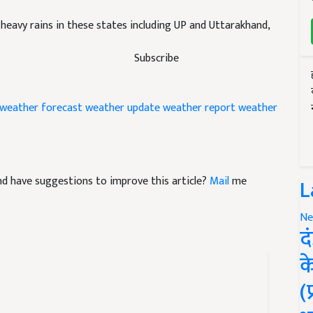
f heavy rains in these states including UP and Uttarakhand,
Subscribe
weather forecast
weather update
weather report
weather
 and have suggestions to improve this article?
Mail
me
L
Ne
द
क
(