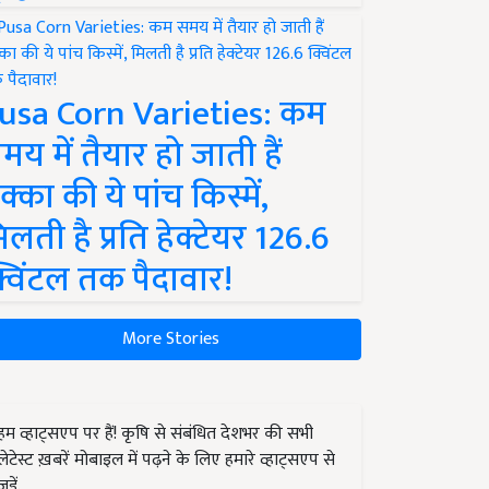
usa Corn Varieties: कम
मय में तैयार हो जाती हैं
क्का की ये पांच किस्में,
िलती है प्रति हेक्टेयर 126.6
्विंटल तक पैदावार!
More Stories
हम व्हाट्सएप पर हैं! कृषि से संबंधित देशभर की सभी
लेटेस्ट ख़बरें मोबाइल में पढ़ने के लिए हमारे व्हाट्सएप से
जुड़ें.