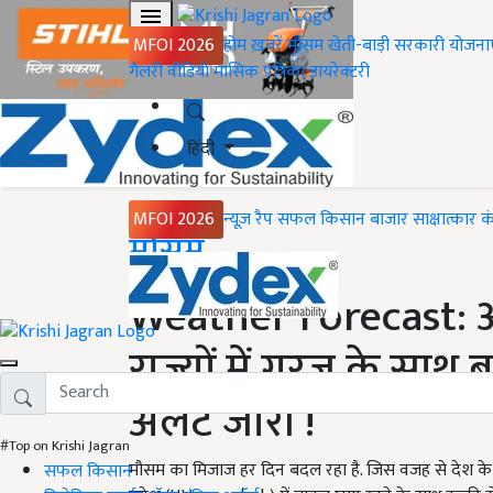
MFOI 2026
होम
ख़बरें
मौसम
खेती-बाड़ी
सरकारी योजना
गैलरी
वीडियो
मासिक पत्रिका
डायरेक्टरी
हिंदी
MFOI 2026
न्यूज़ रैप
सफल किसान
बाजार
साक्षात्कार
क
Home
मौसम
Weather Forecast: आने
राज्यों में गरज के साथ
अलर्ट जारी !
#Top on Krishi Jagran
मौसम का मिजाज हर दिन बदल रहा है. जिस वजह से देश के कई रा
सफल किसान