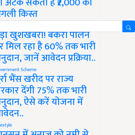
ो अटक सकती है ₹2,000 की
गली किस्त
vernment Scheme
ड़ी खुशखबरी! बकरी पालन
र मिल रहा है 60% तक भारी
नुदान, जानें आवेदन प्रक्रिया..
vernment Scheme
ुर्रा भैंस खरीद पर राज्य
रकार देंगी 75% तक भारी
नुदान, ऐसे करें योजना में
वेदन..
festyle
ानसून में अनाज को नमी से