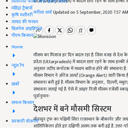
प्रदेश (Uttarpradesh) में बादल छाए रहने के साथ हल्की स
मिलेनियर फार्मर ऑफ इंडिया अवॉर्ड
महिंद्रा ट्रैक्टर्स
मनीशा शर्मा
Updated on 5 September, 2020 7:57 A
कृषि मशीनरी
जायद की फसल
बिज़नेस आइडियाज
पीएम किसान
Home
मौसम का मिजाज हर दिन बदल रहा है. जिस वजह से देश के कई रा
प्रदेश (Uttarpradesh) में बादल छाए रहने के साथ हल्की
न्यूज़ रैप
अनुसार तटीय कर्नाटक में मध्यम बारिश होने की संभावना है
मौसम विभाग ने ऑरेंज अलर्ट (Orange Alert) जारी किया है
संभावना बनी हुई है. मौसम विभाग के अनुसार, दिल्ली, मथुर
खबरें
संभावना जताई गई है. ऐसे में आइए निजी मौसम एजेंसी स्काइ
पूर्वानुमान-
सफल किसान
देशभर में बने मौसमी सिस्टम
मॉनसून ट्रफ का पश्चिमी सिरा राजस्थान के बीकानेर और जय
सरकारी योजनाएं
शांतिनिकेतन होते हुए दक्षिणी असम तक बनी हुई है. उत्तर-पश