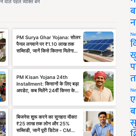
ब
न
Ne
क
ख
प
त
Ne
ए
ब
सु
श