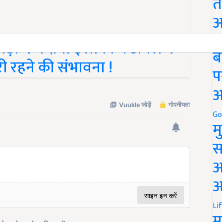
त
अ
ड़ी व मैदानी इलाकों में अगले 4
Go
ब
ी रहने की संभावना !
प
अ
Go
म
स
अ
आ
Li
म