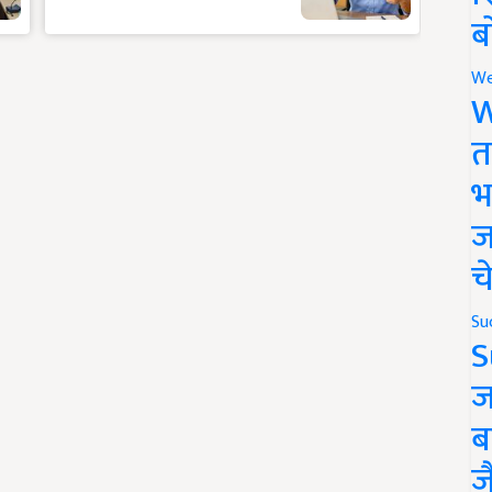
ब
We
W
त
भ
ज
च
Su
S
ज
ब
ज