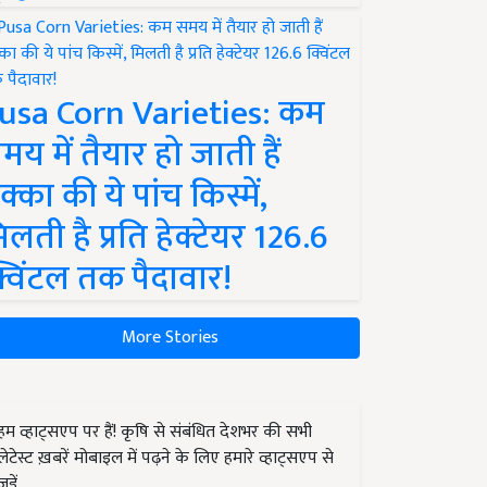
usa Corn Varieties: कम
मय में तैयार हो जाती हैं
क्का की ये पांच किस्में,
िलती है प्रति हेक्टेयर 126.6
्विंटल तक पैदावार!
More Stories
हम व्हाट्सएप पर हैं! कृषि से संबंधित देशभर की सभी
लेटेस्ट ख़बरें मोबाइल में पढ़ने के लिए हमारे व्हाट्सएप से
जुड़ें.