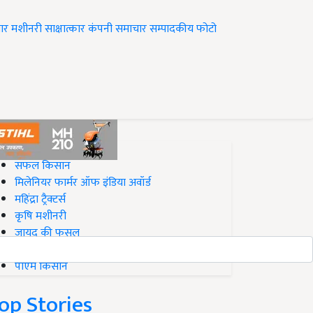
ार
मशीनरी
साक्षात्कार
कंपनी समाचार
सम्पादकीय
फोटो
op on Krishi Jagran
सफल किसान
मिलेनियर फार्मर ऑफ इंडिया अवॉर्ड
महिंद्रा ट्रैक्टर्स
कृषि मशीनरी
जायद की फसल
बिज़नेस आइडियाज
पीएम किसान
op Stories