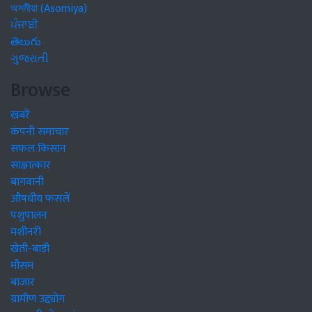
অসমীয়া (Asomiya)
ਪੰਜਾਬੀ
తెలుగు
ગુજરાતી
Browse
खबरें
कंपनी समाचार
सफल किसान
साक्षात्कार
बागवानी
औषधीय फसलें
पशुपालन
मशीनरी
खेती-बाड़ी
मौसम
बाजार
ग्रामीण उद्द्योग