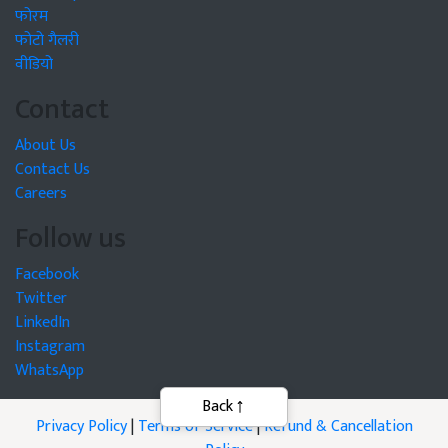
फोरम
फोटो गैलरी
वीडियो
Contact
About Us
Contact Us
Careers
Follow us
Facebook
Twitter
LinkedIn
Instagram
WhatsApp
Privacy Policy
|
Terms of Service
|
Refund & Cancellation