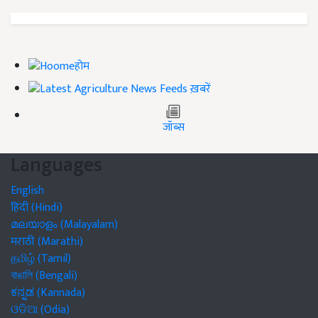
होम
ख़बरें
जॉब्स
Languages
English
हिंदी (Hindi)
മലയാളം (Malayalam)
मराठी (Marathi)
தமிழ் (Tamil)
বাঙালি (Bengali)
ಕನ್ನಡ (Kannada)
ଓଡିଆ (Odia)