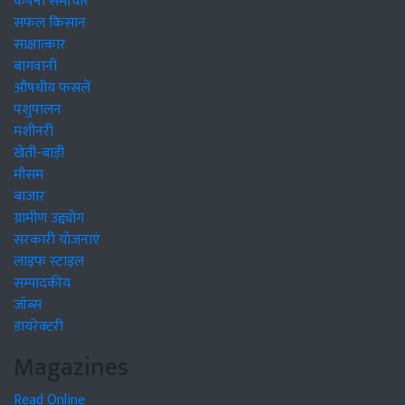
कंपनी समाचार
सफल किसान
साक्षात्कार
बागवानी
औषधीय फसलें
पशुपालन
मशीनरी
खेती-बाड़ी
मौसम
बाजार
ग्रामीण उद्द्योग
सरकारी योजनाएं
लाइफ स्टाइल
सम्पादकीय
जॉब्स
डायरेक्टरी
Magazines
Read Online