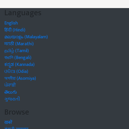
Languages
English
हिंदी (Hindi)
മലയാളം (Malayalam)
मराठी (Marathi)
தமிழ் (Tamil)
বাঙালি (Bengali)
ಕನ್ನಡ (Kannada)
ଓଡିଆ (Odia)
অসমীয়া (Asomiya)
ਪੰਜਾਬੀ
తెలుగు
ગુજરાતી
Browse
खबरें