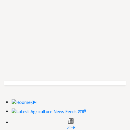
होम
ख़बरें
जॉब्स