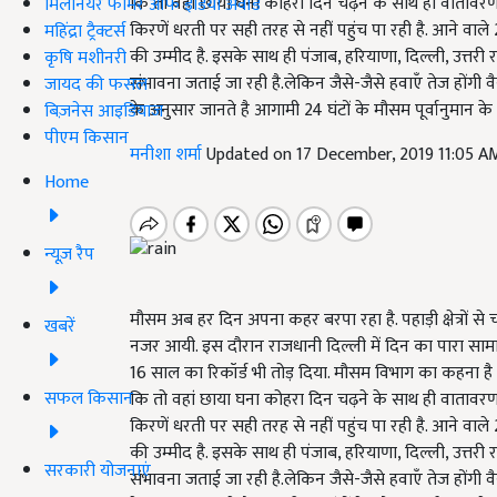
कि तो वहां छाया घना कोहरा दिन चढ़ने के साथ ही वातावरण म
मिलेनियर फार्मर ऑफ इंडिया अवॉर्ड
किरणें धरती पर सही तरह से नहीं पहुंच पा रही है. आने वाले 2
महिंद्रा ट्रैक्टर्स
की उम्मीद है. इसके साथ ही पंजाब, हरियाणा, दिल्ली, उत्तरी र
कृषि मशीनरी
संभावना जताई जा रही है.लेकिन जैसे-जैसे हवाएँ तेज होंगी 
जायद की फसल
के अनुसार जानते है आगामी 24 घंटों के मौसम पूर्वानुमान के ब
बिज़नेस आइडियाज
पीएम किसान
मनीशा शर्मा
Updated on 17 December, 2019 11:05 A
Home
न्यूज़ रैप
मौसम अब हर दिन अपना कहर बरपा रहा है. पहाड़ी क्षेत्रों स
खबरें
नजर आयी. इस दौरान राजधानी दिल्ली में दिन का पारा सामान्
16 साल का रिकॉर्ड भी तोड़ दिया. मौसम विभाग का कहना है 
सफल किसान
कि तो वहां छाया घना कोहरा दिन चढ़ने के साथ ही वातावरण म
किरणें धरती पर सही तरह से नहीं पहुंच पा रही है. आने वाले 2
की उम्मीद है. इसके साथ ही पंजाब, हरियाणा, दिल्ली, उत्तरी र
सरकारी योजनाएं
संभावना जताई जा रही है.लेकिन जैसे-जैसे हवाएँ तेज होंगी 