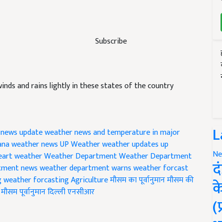
Subscribe
nds and rains lightly in these states of the country
L
 news update
weather news and temperature in major
ana weather news
UP Weather
weather updates
up
Ne
eart
weather
Weather Department
Weather Department
द
tment news
weather department warns
weather forcast
g
weather forcasting Agriculture
मौसम का पूर्वानुमान
मौसम की
क
मौसम पूर्वानुमान दिल्ली एनसीआर
(