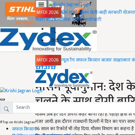
MFOI 2026
होम
ख़बरें
मौसम
खेती-बाड़ी
सरकारी योजना
गैलरी
वीडियो
मासिक पत्रिका
डायरेक्टरी
हिंदी
MFOI 2026
न्यूज़ रैप
सफल किसान
बाजार
साक्षात्कार
क
Home
मौसम
मौसम पूर्वानुमान: देश के 
चलने के साथ होगी बारि
मौसम अब हर दिन अपना कहर बरपा रहा है. पहाड़ी क्षेत्रों स
नजर आयी. इस दौरान राजधानी दिल्ली में दिन का पारा सामान्
#Top on Krishi Jagran
16 साल का रिकॉर्ड भी तोड़ दिया. मौसम विभाग का कहना है 
सफल किसान