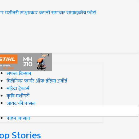
ार
मशीनरी
साक्षात्कार
कंपनी समाचार
सम्पादकीय
फोटो
op on Krishi Jagran
सफल किसान
मिलेनियर फार्मर ऑफ इंडिया अवॉर्ड
महिंद्रा ट्रैक्टर्स
कृषि मशीनरी
जायद की फसल
बिज़नेस आइडियाज
पीएम किसान
op Stories