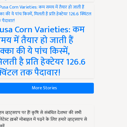
usa Corn Varieties: कम
मय में तैयार हो जाती हैं
क्का की ये पांच किस्में,
िलती है प्रति हेक्टेयर 126.6
्विंटल तक पैदावार!
More Stories
हम व्हाट्सएप पर हैं! कृषि से संबंधित देशभर की सभी
लेटेस्ट ख़बरें मोबाइल में पढ़ने के लिए हमारे व्हाट्सएप से
जुड़ें.