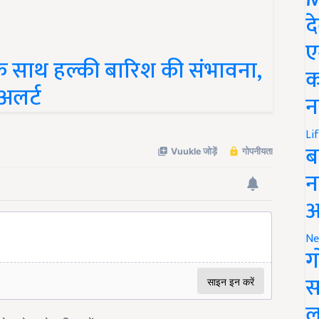
द
ए
ज के साथ हल्की बारिश की संभावना,
क
अलर्ट
न
Li
ब
न
आ
Ne
ग
स
ल