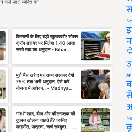
स
Ne
इ
न
'
उ
An
ब
स
आ
Ne
क