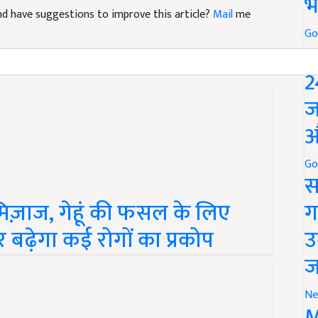
भ
 and have suggestions to improve this article?
Mail
me
Go
P
2
ज
औ
Go
स
मिज़ाज, गेहूं की फसल के लिए
ग
 बढ़ेगा कई रोगों का प्रकोप
उ
ज
Ne
M