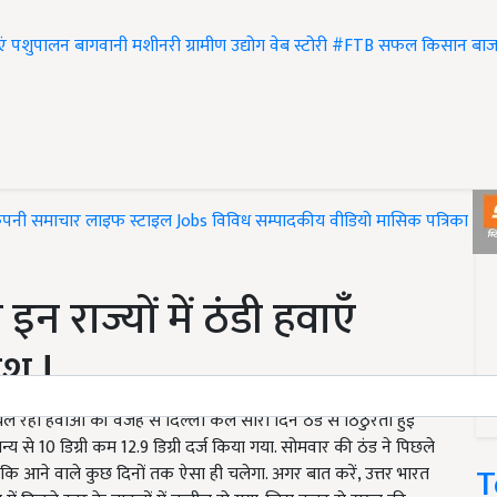
एं
पशुपालन
बागवानी
मशीनरी
ग्रामीण उद्योग
वेब स्टोरी
#FTB
सफल किसान
बाज
ंपनी समाचार
लाइफ स्टाइल
Jobs
विविध
सम्पादकीय
वीडियो
मासिक पत्रिका
#T
इन राज्यों में ठंडी हवाएँ
श !
े चल रही हवाओं की वजह से दिल्ली कल सारा दिन ठंड से ठिठुरती हुई
य से 10 डिग्री कम 12.9 डिग्री दर्ज किया गया. सोमवार की ठंड ने पिछले
T
कि आने वाले कुछ दिनों तक ऐसा ही चलेगा. अगर बात करें, उत्तर भारत