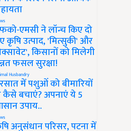
हायता
ws
फको-एमसी ने लॉन्च किए दो
ए कृषि उत्पाद, 'मित्सुकी' और
नेक्सावेट', किसानों को मिलेगी
न्नत फसल सुरक्षा!
imal Husbandry
रसात में पशुओं को बीमारियों
े कैसे बचाएं? अपनाएं ये 5
सान उपाय..
ws
ृषि अनुसंधान परिसर, पटना में