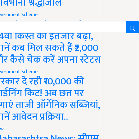
ावभीनी श्रद्धांजलि
vernment Scheme
M Kisan Yojana Update:
4वीं किस्त का इंतजार बढ़ा,
ानें कब मिल सकते हैं ₹2,000
र कैसे चेक करें अपना स्टेटस
vernment Scheme
रकार दे रही ₹10,000 की
ार्डनिंग किट! अब छत पर
गाएं ताजी ऑर्गेनिक सब्जियां,
ानें आवेदन प्रक्रिया..
ws
aharashtra News: सीएम