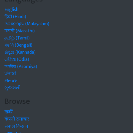
English
हिंदी (Hindi)
മലയാളം (Malayalam)
मराठी (Marathi)
தமிழ் (Tamil)
বাঙালি (Bengali)
ಕನ್ನಡ (Kannada)
ଓଡିଆ (Odia)
অসমীয়া (Asomiya)
ਪੰਜਾਬੀ
తెలుగు
ગુજરાતી
Browse
खबरें
कंपनी समाचार
सफल किसान