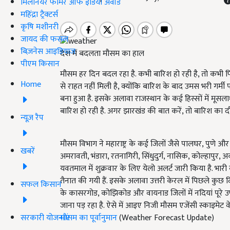
मिलेनियर फार्मर ऑफ इंडिया अवॉर्ड
महिंद्रा ट्रैक्टर्स
कृषि मशीनरी
जायद की फसल
बिज़नेस आइडियाज
देश में बदलता मौसम का हाल
पीएम किसान
मौसम हर दिन बदल रहा है. कभी बारिश हो रही है, तो कभी फ
Home
से राहत नहीं मिली है, क्योंकि बारिश के बाद उमस भरी गर्मी 
बना हुआ है. इसके अलावा राजस्थान के कई हिस्सों में मूसलाधार 
बारिश हो रही है. अगर झारखंड की बात करें, तो बारिश का द
न्यूज़ रैप
मौसम विभाग ने महाराष्ट्र के कई जिलों जैसे पालघर, पुणे और 
खबरें
अमरावती, भंडारा, रतनागिरी, सिंधुदुर्ग, नासिक, कोल्हापुर, अ
यवतमाल में शुक्रवार के लिए येलो अलर्ट जारी किया है. भ
तैनात की गयी हैं. इसके अलावा उत्तरी केरल में पिछले कुछ 
सफल किसान
के कासरगोड, कोझिकोड और वायनाड जिलों में नदियां पूरे उफ
जाना पड़ रहा है. ऐसे में आइए निजी मौसम एजेंसी स्काइमेट
सरकारी योजनाएं
मौसम का पूर्वानुमान
(Weather Forecast Update)