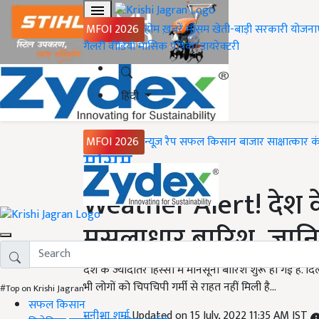
MFOI 2026
होम
ख़बरें
मौसम
खेती-बाड़ी
सरकारी योजना
गैलरी
वीडियो
मासिक पत्रिका
डायरेक्टरी
हिंदी
MFOI 2026
न्यूज़ रैप
सफल किसान
बाजार
साक्षात्कार
क
Home
मौसम
Weather Alert! देश के 
मूसलाधार बारिश, जानि
देश के ज्यादातर हिस्सों में मानसूनी बारिश शुरू हो गई है. द
भी लोगों को चिपचिपी गर्मी से राहत नहीं मिली है...
#Top on Krishi Jagran
सफल किसान
मनीशा शर्मा
Updated on 15 July, 2022 11:35 AM IST