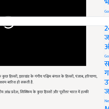
भ
Go
P
2
ज
औ
Go
स
ग
कुछ हिस्सों, झारखंड के गंगीय पश्चिम बंगाल के हिस्सों, पंजाब, हरियाणा,
 मध्यम बारिश हो सकती है.
उ
 आंध्र प्रदेश, सिक्किम के कुछ हिस्सों और पूर्वोत्तर भारत में हल्की
ज
Ne
M
torrential rains in these parts of the country, know the