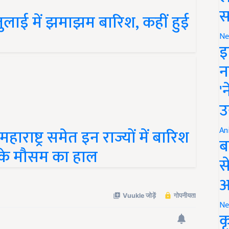
ुलाई में झमाझम बारिश, कहीं हुई
स
Ne
इ
न
'
उ
ाष्ट्र समेत इन राज्यों में बारिश
An
र के मौसम का हाल
ब
स
आ
Ne
क