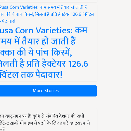
usa Corn Varieties: कम
मय में तैयार हो जाती हैं
क्का की ये पांच किस्में,
िलती है प्रति हेक्टेयर 126.6
्विंटल तक पैदावार!
More Stories
हम व्हाट्सएप पर हैं! कृषि से संबंधित देशभर की सभी
लेटेस्ट ख़बरें मोबाइल में पढ़ने के लिए हमारे व्हाट्सएप से
जुड़ें.