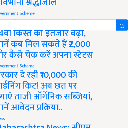
ावभीनी श्रद्धांजलि
vernment Scheme
M Kisan Yojana Update:
4वीं किस्त का इंतजार बढ़ा,
ानें कब मिल सकते हैं ₹2,000
र कैसे चेक करें अपना स्टेटस
vernment Scheme
रकार दे रही ₹10,000 की
ार्डनिंग किट! अब छत पर
गाएं ताजी ऑर्गेनिक सब्जियां,
ानें आवेदन प्रक्रिया..
ws
aharashtra News: सीएम