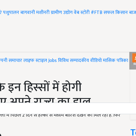
एं
पशुपालन
बागवानी
मशीनरी
ग्रामीण उद्योग
वेब स्टोरी
#FTB
सफल किसान
बाज
ंपनी समाचार
लाइफ स्टाइल
Jobs
विविध
सम्पादकीय
वीडियो
मासिक पत्रिका
#T
इन हिस्सों में होगी
ए अपने राज्य का हाल
िल्ली में पिछले 2 दिन से हल्की से मध्यम बारिश देखने को मिल रही है. फिर
T