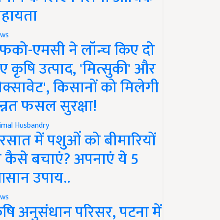
हायता
ws
फको-एमसी ने लॉन्च किए दो
ए कृषि उत्पाद, 'मित्सुकी' और
नेक्सावेट', किसानों को मिलेगी
न्नत फसल सुरक्षा!
imal Husbandry
रसात में पशुओं को बीमारियों
े कैसे बचाएं? अपनाएं ये 5
सान उपाय..
ws
ृषि अनुसंधान परिसर, पटना में