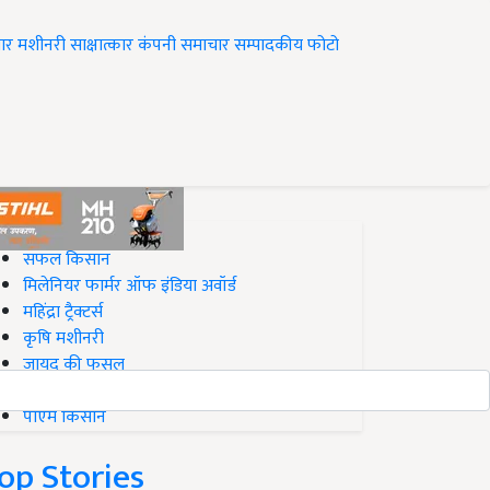
ार
मशीनरी
साक्षात्कार
कंपनी समाचार
सम्पादकीय
फोटो
op on Krishi Jagran
सफल किसान
मिलेनियर फार्मर ऑफ इंडिया अवॉर्ड
महिंद्रा ट्रैक्टर्स
कृषि मशीनरी
जायद की फसल
बिज़नेस आइडियाज
पीएम किसान
op Stories