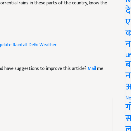
द
ए
क
pdate
Rainfall
Delhi Weather
न
Li
ब
 and have suggestions to improve this article?
Mail
me
न
आ
Ne
ग
स
ल