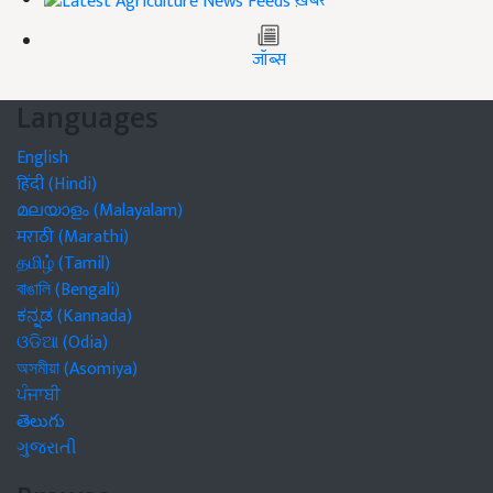
ख़बरें
जॉब्स
Languages
English
हिंदी (Hindi)
മലയാളം (Malayalam)
मराठी (Marathi)
தமிழ் (Tamil)
বাঙালি (Bengali)
ಕನ್ನಡ (Kannada)
ଓଡିଆ (Odia)
অসমীয়া (Asomiya)
ਪੰਜਾਬੀ
తెలుగు
ગુજરાતી