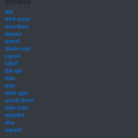
Browse
खबरें
कंपनी समाचार
सफल किसान
साक्षात्कार
बागवानी
औषधीय फसलें
पशुपालन
मशीनरी
खेती-बाड़ी
मौसम
बाजार
ग्रामीण उद्द्योग
सरकारी योजनाएं
लाइफ स्टाइल
सम्पादकीय
जॉब्स
डायरेक्टरी