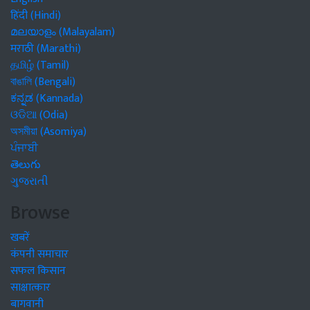
हिंदी (Hindi)
മലയാളം (Malayalam)
मराठी (Marathi)
தமிழ் (Tamil)
বাঙালি (Bengali)
ಕನ್ನಡ (Kannada)
ଓଡିଆ (Odia)
অসমীয়া (Asomiya)
ਪੰਜਾਬੀ
తెలుగు
ગુજરાતી
Browse
खबरें
कंपनी समाचार
सफल किसान
साक्षात्कार
बागवानी