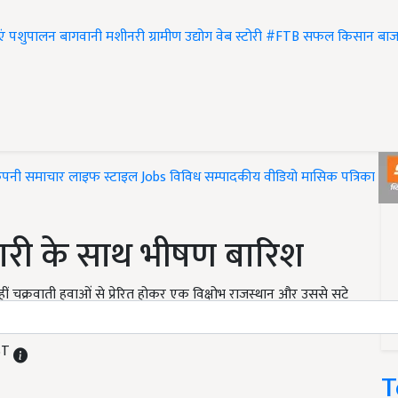
एं
पशुपालन
बागवानी
मशीनरी
ग्रामीण उद्योग
वेब स्टोरी
#FTB
सफल किसान
बाज
ंपनी समाचार
लाइफ स्टाइल
Jobs
विविध
सम्पादकीय
वीडियो
मासिक पत्रिका
#T
्फबारी के साथ भीषण बारिश
इन्हीं चक्रवाती हवाओं से प्रेरित होकर एक विक्षोभ राजस्थान और उससे सटे
रीन इलाकों पर भी बना हुआ है.
IST
T