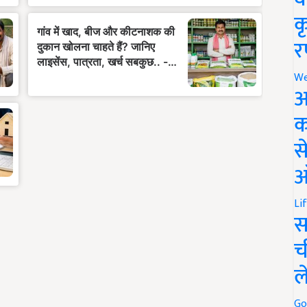
क
र
We
अ
क
स
ऑ
Li
स
च
ल
Go