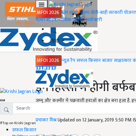
MFOI 2026
होम
ख़बरें
मौसम
खेती-बाड़ी
सरकारी योजना
गैलरी
वीडियो
मासिक पत्रिका
डायरेक्टरी
हिंदी
MFOI 2026
न्यूज़ रैप
सफल किसान
बाजार
साक्षात्कार
क
Home
मौसम
इन हिस्सों में होगी बर
जम्मू और कश्मीर में चक्रवाती हवाओं का क्षेत्र बना हुआ है. 
पाकिस्तान पर भी बना है। ऐसी ही एक हावाओं का क्षेत्र कोम
प्रभाकर मिश्र
Updated on 12 January, 2019 5:50 PM 
#Top on Krishi Jagran
सफल किसान