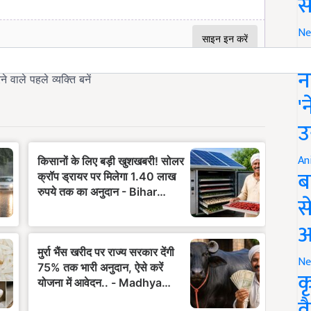
स
Ne
इ
न
'
उ
An
ब
स
आ
Ne
क
व