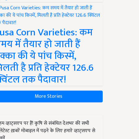
usa Corn Varieties: कम
मय में तैयार हो जाती हैं
क्का की ये पांच किस्में,
िलती है प्रति हेक्टेयर 126.6
्विंटल तक पैदावार!
More Stories
हम व्हाट्सएप पर हैं! कृषि से संबंधित देशभर की सभी
लेटेस्ट ख़बरें मोबाइल में पढ़ने के लिए हमारे व्हाट्सएप से
जुड़ें.