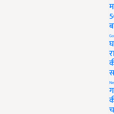
म
5
ब
Go
घ
र
क
स
Ne
ग
क
च