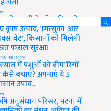
हायता
ws
फको-एमसी ने लॉन्च किए दो
ए कृषि उत्पाद, 'मित्सुकी' और
नेक्सावेट', किसानों को मिलेगी
न्नत फसल सुरक्षा!
imal Husbandry
रसात में पशुओं को बीमारियों
े कैसे बचाएं? अपनाएं ये 5
सान उपाय..
ws
ृषि अनुसंधान परिसर, पटना में
ैज्ञानिकों का मंथन, भविष्य की