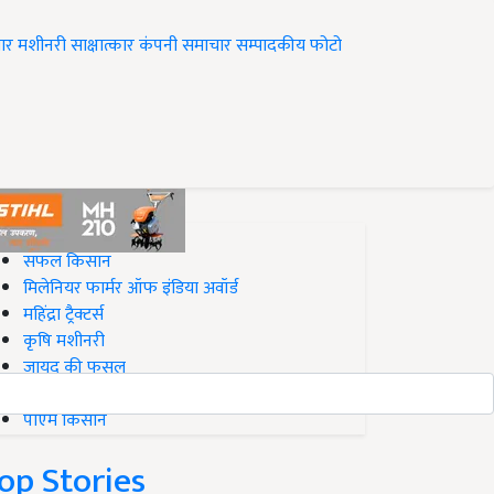
ार
मशीनरी
साक्षात्कार
कंपनी समाचार
सम्पादकीय
फोटो
op on Krishi Jagran
सफल किसान
मिलेनियर फार्मर ऑफ इंडिया अवॉर्ड
महिंद्रा ट्रैक्टर्स
कृषि मशीनरी
जायद की फसल
बिज़नेस आइडियाज
पीएम किसान
op Stories