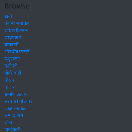
Browse
खबरें
कंपनी समाचार
सफल किसान
साक्षात्कार
बागवानी
औषधीय फसलें
पशुपालन
मशीनरी
खेती-बाड़ी
मौसम
बाजार
ग्रामीण उद्द्योग
सरकारी योजनाएं
लाइफ स्टाइल
सम्पादकीय
जॉब्स
डायरेक्टरी