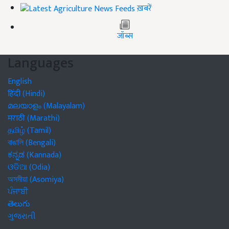
ख़बरें
जॉब्स
Languages
English
हिंदी (Hindi)
മലയാളം (Malayalam)
मराठी (Marathi)
தமிழ் (Tamil)
বাঙালি (Bengali)
ಕನ್ನಡ (Kannada)
ଓଡିଆ (Odia)
অসমীয়া (Asomiya)
ਪੰਜਾਬੀ
తెలుగు
ગુજરાતી